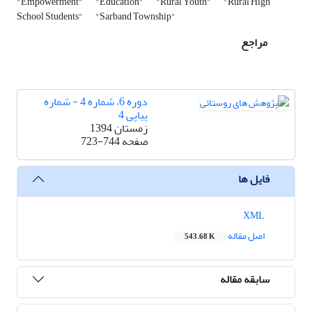
"Empowerment"
"Education"
"Rural Youth"
"Rural High
School Students"
"Sarband Township"
مراجع
دوره 6، شماره 4 - شماره
پیاپی 4
زمستان 1394
صفحه
723-744
فایل ها
XML
اصل مقاله
543.68 K
سابقه مقاله