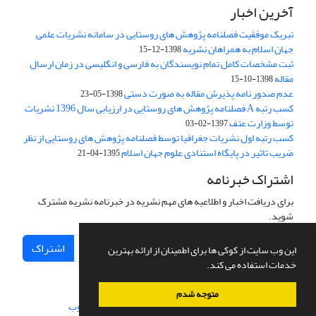
آخرین اخبار
تبریک موفقیت فصلنامه پژوهش های روستایی در سامانه نشریات علمی
جهان اسلام به همراهان نشریه
1398-12-15
ثبت مشخصات کامل تمام نویسندگان به فارسی و انگلیسی در زمان ارسال
مقاله
1398-10-15
عدم صدور نامه پذیرش مقاله به صورت دستی
1398-05-23
کسب رتبه A فصلنامه پژوهش های روستایی در ارزیابی سال 1396 نشریات
توسط وزارت عتف
1397-02-03
کسب رتبه اول نشریات جغرافیا توسط فصلنامه پژوهش های روستایی از نظر
ضریب تاثیر در پایگاه استنادی علوم جهان اسلام
1395-04-21
اشتراک خبرنامه
برای دریافت اخبار و اطلاعیه های مهم نشریه در خبرنامه نشریه مشترک
شوید.
اشتراک
این وب سایت از کوکی ها برای اطمینان از ارائه بهترین
خدمات استفاده می کند.
متوجه شدم
سامانه مدیریت نشریات علمی.
طراحی و پیاده سازی از
سیناوب