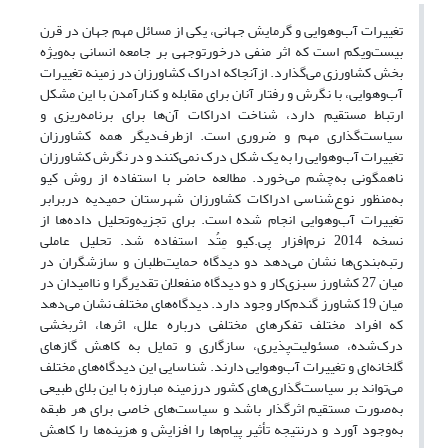
تغییرات آب‌وهوایی و گرمایش جهانی، یکی از مسائل مهم جهان در قرن
بیست‌ویکم است که اثر منفی درخورتوجهی بر جامعه انسانی به‌ویژه
بخش کشاورزی می‌گذارد. ازآنجاکه ادراک کشاورزان در زمینه تغییرات
آب‌وهوایی، با نگرش و رفتار آنان برای مقابله و کنارآمدن با این مشکل
ارتباط مستقیم دارد، شناخت ادراکات آن‌ها برای برنامه‌ریزی و
سیاست‌گذاری مهم و ضروری است. ازطرف‌دیگر همه کشاورزان
تغییرات آب‌وهوایی را به یک شکل درک نمی‌کنند و در نگرش کشاورزان
ناهمگونی به‌چشم می‌خورد. مطالعه حاضر با استفاده از روش کیو
به‌منظور نوع‌شناسی ادراکات کشاورزان شهرستان حمیدیه دربرابر
تغییرات آب‌وهوایی انجام شده است. برای تجزیه‌وتحلیل داده‌ها از
نسخه 2014 نرم‌افزار پی.کیو مِتُد استفاده شد. تحلیل عاملی
رتبه‌بندی‌ها نشان می‌دهد دو دیدگاه حمایت‌طلبان و سازشگران در
میان 27 کشاورز سبزی‌کار و دو دیدگاه منفعلان تقدیرگرا و ناامیدان در
میان 19 کشاورز گندم‌کار وجود دارد. دیدگاه‌های مختلف نشان می‌دهد
که افراد مختلف تفکرهای مختلفی درباره علل، اثرها، اثربخشی
درک‌شده، مسئولیت‌پذیری، سازگاری و تمایل به کاهش گازهای
گلخانه‌ای و تغییرات آب‌وهوایی دارند. شناسایی این دیدگاه‌های مختلف
می‌تواند بر سیاست‌گذاری‌های کشور درزمینه مبارزه با این بلای طبیعی
به‌صورت مستقیم اثرگذار باشد و سیاست‌های خاصی برای هر طبقه
به‌وجود آورد و درنتیجه تأثیر پیام‌ها را افزایش و هزینه‌ها را کاهش