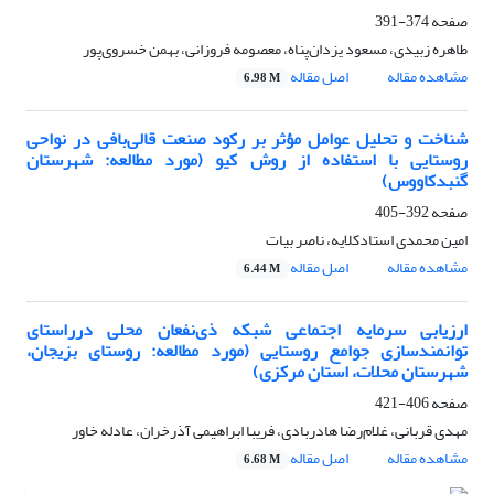
صفحه
374-391
طاهره زبیدی، مسعود یزدان‌پناه، معصومه فروزانی، بهمن خسروی­‌پور
مشاهده مقاله
اصل مقاله
6.98 M
شناخت و تحلیل عوامل مؤثر بر رکود صنعت قالی‌بافی در نواحی
روستایی با استفاده از روش کیو (مورد مطالعه: شهرستان
گنبدکاووس)
صفحه
392-405
امین محمدی استادکلایه، ناصر بیات
مشاهده مقاله
اصل مقاله
6.44 M
ارزیابی سرمایه اجتماعی شبکه ذی‌نفعان محلی درراستای
توانمندسازی جوامع روستایی (مورد مطالعه: روستای بزیجان،
شهرستان محلات، استان مرکزی)
صفحه
406-421
مهدی قربانی، غلام‌رضا هادربادی، فریبا ابراهیمی آذرخران، عادله خاور
مشاهده مقاله
اصل مقاله
6.68 M