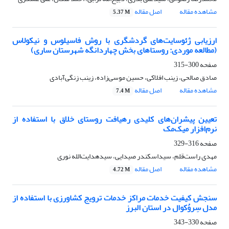
مشاهده مقاله
اصل مقاله
5.37 M
ارزیابی ژئوسایت‌های گردشگری با روش فاسیلوس و نیکولاس
(مطالعه موردی: روستاهای بخش چهاردانگه شهرستان ساری)
صفحه
300-315
صادق صالحی، زینب افلاکی، حسین موسی‌زاده، زینب زنگی‌آبادی
مشاهده مقاله
اصل مقاله
7.4 M
تعیین پیشران‌های کلیدی رهیافت روستای خلاق با استفاده از
نرم‌افزار میک‌مک
صفحه
316-329
مهدی راست‌قلم، سیداسکندر صیدایی، سیدهدایت‌الله نوری
مشاهده مقاله
اصل مقاله
4.72 M
سنجش کیفیت خدمات مراکز خدمات ترویج کشاورزی با استفاده از
مدل سِروُکوال در استان البرز
صفحه
330-343