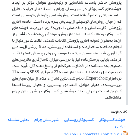
پژوهش حاضر باهدف شناسایی و رتبه‌بندی عوامل مؤثر بر ایجاد
خوشه‌های ‌کسب‌وکار در شهرستان چرام با استفاده از فرایند تحلیل
سلسله مراتبی انجام گرفته است. روش‌شناسی پژوهش، توصیفی است
که از میان روش‌های توصیفی از پیمایش بهره برده است. جامعه آماری
پژوهش، کارشناسان و متخصصان با تجربه‌کاری درزمینه‌ خوشه‌های
کسب‌وکار بوده‌اند که با استفاده از روش نمونه‌گیری هدفمند، 44 نفر از
آن‌ها به‌عنوان نمونه آماری پژوهش انتخاب شدند. اطلاعات موردنیاز با
انجام مصاحبه ساختارمند و استفاده از پرسش‌نامه 9 ارزشی ال‌ساعتی
گردآوری شد. متخصصان مرتبط با موضوع، روایی پرسش‌نامه را تأیید
کردند. پایایی پرسش‌نامه نیز با بررسی میزان ناسازگاری ماتریس‌های
تصمیم به‌دست‌آمده از قضاوت هرکدام از پاسخ‌دهندگان تأیید شد.
تجزیه‌و‌تحلیل داده‌ها با استفاده از نسخه 23 نرم‌افزار SPSS و نسخه 11
نرم‌افزار Expert choic، انجام شد. نتایج نشان دادکه، از میان معیارهای
بررسی‌شده، معیار عوامل اقتصادی بیشترین و معیار زیرساخت‌ها
کمترین اهمیت را برای ایجاد خوشه‌های ‌کسب‌وکار در شهرستان چرام
داشته‌اند.
کلیدواژه‌ها
خوشه ‌کسب‌وکار
‌کسب‌وکار روستایی
شهرستان چرام
تحلیل سلسله
مراتبی