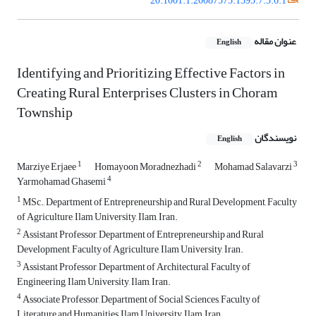
20.1001.1.20087373.1395.7.3.6.1
عنوان مقاله
English
Identifying and Prioritizing Effective Factors in
Creating Rural Enterprises Clusters in Choram
Township
نویسندگان
English
1
2
3
Marziye Erjaee
Homayoon Moradnezhadi
Mohamad Salavarzi
4
Yarmohamad Ghasemi
1
MSc., Department of Entrepreneurship and Rural Development, Faculty
of Agriculture, Ilam University, Ilam, Iran.
2
Assistant Professor, Department of Entrepreneurship and Rural
Development, Faculty of Agriculture, Ilam University, Iran.
3
Assistant Professor, Department of Architectural, Faculty of
Engineering, Ilam University, Ilam, Iran.
4
Associate Professor, Department of Social Sciences, Faculty of
Literature and Humanities, Ilam University, Ilam, Iran.