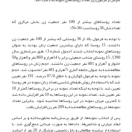
تعداد روستاهای بیشتر از 100 نفر جمعیت زن بخش مرکزی که
تعدادشان 36 روستاست (N=36).
با توجه به فرمول بالا، از 36 روستایی که بیشتر از 100 نفر جمعیت زن
داشتند، 15 روستا که دارای بیشترین جمعیت زنان بودند به عنوان
روستاهای نمونه انتخاب شدند (جدول شماره 3). طبق سرشماری سال
1390، 15 روستای منتخب جمعیتی برابر با 14هزار و 869 نفر و 4هزار و50
خانوار و 7هزار و 481 نفر جمعیت زن داشتند. حجم زنان در روستاهای
مطالعه‌شده به عنوان جامعه آماری (7هزار و 481 نفر) محسوب شد. حجم
نمونه با توجه به فرمول کوکران و با خطای 07/0 درصد، 191 نفر تعیین
شد که با استفاده از روش طبقه‌ای تناسبی تعداد زنان نمونه در هر روستا
تعیین شد. با توجه به اینکه تعداد نمونه در برخی از روستاها کمتر از 10
نفر تعیین شد، تعداد نمونه در این روستاها به 10 نفر افزایش داده شد
تا کمترین میزان نمونه در این روستاها محاسبه شود. بنابراین تعداد
نمونه‌ها در روستاهای مطالعه‌شده به 209 نفر زن افزایش یافت.
پس از انتخاب نمونه‌ها، از طریق پرسش‌نامه محقق‌ساخته و بر اساس
ابعاد مهارتی و شاخص‌ها، داده‌ها به صورت میدانی جمع‌آوری شد. با
استفاده از پیشینه مطالعاتی و پانل تخصصی متشکل از 20 نفر از اساتید