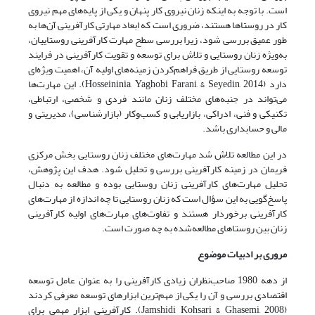
است. با توجه به اینکه زنان نیروی کار پنهان و یکی از پایه‌های مهم نیروی
کار در روستاها هستند، ضروری است که ابعاد مهارتی کارآفرینی آن‌ها به
طور عمیق بررسی شود، زیرا بررسی سطح مهارت کارآفرینی روستاییان،
به‌ویژه زنان روستایی و تلاش برای توسعه و تقویت کارآفرینی در فرایند
توسعه روستایی از طریق فراهم‌کردن زمینه‌های اولیه آن، اهمیت ویژه‌ای
دارد (Hosseininia, Yaghobi Farani, & Seyedin, 2014). این مهارت‌ها
می‌تواند در جنبه‌های مختلف زنان مانند فردی و شخصی، ارتباطی،
تکنیکی و فنی، ادراکی، بازاریابی و کسب‌وکار (بازارشناسی)، مدیریتی و
مالی و حسابداری باشد.
در این مطالعه تلاش شد مهارت‌های مختلف زنان روستایی بخش مرکزی
فریمان در زمینه کارآفرینی بررسی و تحلیل شود. هدف این پژوهش،
تحلیل مهارت‌های کارآفرینی زنان روستایی بوده و مطالعه به دنبال
پاسخ‌گویی به این سؤال است که زنان روستایی تا چه اندازه از مهارت‌های
کارآفرینی برخوردار هستند و تفاوت‌های مهارت‌های اولیه کارآفرینی
زنان بین روستاهای مطالعه‌شده به چه صورت است.
مروری بر ادبیات موضوع
از دهه 1980 صاحب‌نظران زیادی کارآفرینی را به عنوان عامل توسعه
اقتصادی بررسی و آن را یکی از مهم‌ترین ابزارهای توسعه معرفی کردند
(Jamshidi Kohsari & Ghasemi, 2008). کارآفرینی ابزار مهمی برای