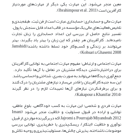
معین منجر می‌شود. این مهارت یکی دیگر از مهارت‌های موردنیاز
کارآفرین است (Ibrahimpour et al., 2011).
مهارت مالی و حسابداری: حسابداری عبارت است از فن ثبت، طبقه‌بندی و
تلخیص فعالیت‌های مالی یک مؤسسه در قالب اعداد قابل‌ سنجش با پول.
تفسیر نتایج حاصل از بررسی این اعداد حسابداری را زبان تجارت
نامیده‌اند. کارآفرینان هر چقدر که این زبان را بهتر یاد بگیرند، بهتر
می‌توانند بر زندگی و کسب‌وکار خود تسلط داشته باشند(Jamshidi
Kohsari & Ghasemi, 2008) .
مهارت اجتماعی و ارتباطی: مفهوم مهارت اجتماعی به توانایی کارآفرینان
برای دراختیارداشتن دیدگاه مشتریان در تعامل با آن‌ها تأکید دارد.
جمع‌آوری دیدگاه‌ها می‌تواند به ‌صورت بصری، شناختی و احساسی باشد.
این سه جنبه کارآفرینان را قادر می‌سازد نیازهای مشتریان را درک کنند
و برای برطرف‌کردن نیازهای آن‌ها تمهیدات لازم را در نظر گیرند
(Kakapour & Khanifar, 2014).
مهارت فردی و شخصی: این مهارت به کسب خودآگاهی، بلوغ عاطفی،
توانایی و اراده در قبول مسئولیت و خلاقیت منجر می‌شود (Imani
Jajromi & Pourrajab Miyandoab, 2012)که دربرگیرنده مواردی از قبیل
نوآوری و خلاقیت (ابتکار)، ریسک‌پذیری یا خطرپذیری، توانایی بررسی
موضوعات ناشناخته، پذیرش چالش‌ها، مسئولیت‌پذیری و روحیه تلاش و