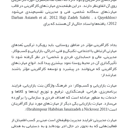
روی آن اتفاق‌نظر دارند. در این طبقه‌بندی مهارت‌های کارآفرینی در قالب
مهارت‌های سه‌گانه شخصی، فنی و مدیریتی تقسیم‌بندی می‌شود
(Darban Astaneh et al., 2012; Haji Zadeh, Salehi, ., & Qayekhloo,
2012). یافته‌ها و اسناد حاکی از آن هستند که برای
یجاد کارآفرینی مؤثر در مناطق روستایی، باید رویکرد ترکیبی بُعدهای
مهارتی (ارتباطی یا اجتماعی، تکنیکی و فنی، ادراکی، بازاریابی و کسب‌وکار،
مدیریتی، مالی و حسابداری، فردی و شخصی) در نظر گرفته شود تا
تأثیرگذاری آن در محیط روستا نمود بیشتری پیدا کند. انواع مهارت‌های
کارآفرینی که می‌توانند در پیشبرد و توسعه کارآفرینی مؤثر باشند
عبارتند از:
مهارت بازاریابی و کسب‌وکار: در فرهنگ واژگان بنت بازاریابی، فرایند
برنامه‌ریزی، طراحی، قیمت‌گذاری، ترفیع و توزیع ایده‌ها و کالاها و
خدمات به ‌منظور مبادله است که اهداف فردی و سازمانی را برآورده
می‌سازد. مهارت بازاریابی یکی دیگر از مهارت‌های مورد نیاز کارآفرینان
است (Ibrahimpour, Habibian, Janaizadeh, & Nickrooz, 2011).
مهارت مدیریتی: فرایند مدیریت وظیفه‌ای است مبنی بر کسب اطمینان از
فعالیت‌هایی که به نحوی در حال اجر بوده‌اند و به دستیابی به هدفی