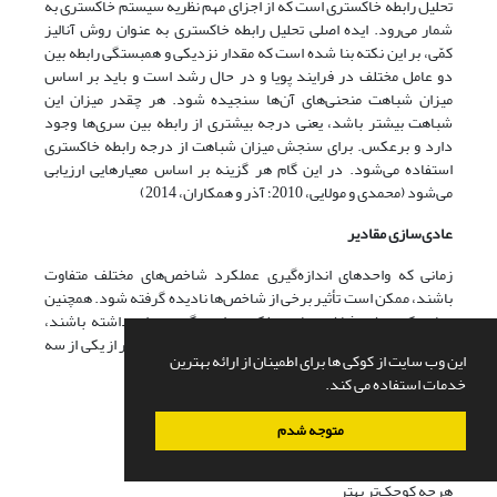
تحلیل رابطه خاکستری است که از اجزای مهم نظریه سیستم خاکستری به
شمار می‌رود. ایده اصلی تحلیل رابطه خاکستری به عنوان روش آنالیز
کمّی، بر این نکته بنا شده است که مقدار نزدیکی و همبستگی رابطه بین
دو عامل مختلف در فرایند پویا و در حال رشد است و باید بر اساس
میزان شباهت منحنی‌های آن‌ها سنجیده شود. هر چقدر میزان این
شباهت بیشتر باشد، یعنی درجه بیشتری از رابطه بین سری‌ها وجود
دارد و برعکس. برای سنجش میزان شباهت از درجه رابطه خاکستری
استفاده می‌شود. در این گام هر گزینه بر اساس معیارهایی ارزیابی
می‌شود (محمدی و مولایی، 2010؛ آذر و همکاران، 2014)
عادی‌سازی مقادیر
زمانی که واحدهای اندازه‌گیری عملکرد شاخص‌های مختلف متفاوت
باشند، ممکن است تأثیر برخی از شاخص‌ها نادیده گرفته شود. همچنین
زمانی که برخی شاخص‌های عملکرد دامنه گسترده‌ای داشته باشند،
ممکن است چنین اتفاقی روی دهد. برای عادی‌سازی مقادیر از یکی از سه
این وب سایت از کوکی ها برای اطمینان از ارائه بهترین
فرمول زیر استفاده می‌شود:
خدمات استفاده می کند.
هرچه بزرگ‌تر بهتر
متوجه شدم
هرچه کوچک‌تر بهتر