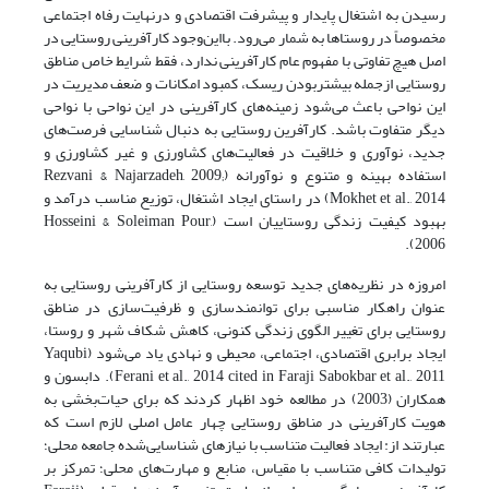
رسیدن به اشتغال پایدار و پیشرفت اقتصادی و درنهایت رفاه اجتماعی
مخصوصاً در روستاها به شمار می‌رود. بااین‌وجود کارآفرینی روستایی در
اصل هیچ تفاوتی با مفهوم عام کارآفرینی ندارد، فقط شرایط خاص مناطق
روستایی ازجمله بیشتربودن ریسک، کمبود امکانات و ضعف مدیریت در
این نواحی باعث می‌شود زمینه‌های کارآفرینی در این نواحی با نواحی
دیگر متفاوت باشد. کارآفرین روستایی به دنبال شناسایی فرصت‌های
جدید، نوآوری و خلاقیت در فعالیت‌های کشاورزی و غیر کشاورزی و
استفاده بهینه و متنوع و نوآورانه (Rezvani & Najarzadeh, 2009;
Mokhet et al., 2014) در راستای ایجاد اشتغال، توزیع مناسب درآمد و
بهبود کیفیت زندگی روستاییان است (Hosseini & Soleiman Pour,
2006).
امروزه در نظریه‌های جدید توسعه روستایی از کارآفرینی روستایی به
عنوان راهکار مناسبی برای توانمندسازی و ظرفیت‌سازی در مناطق
روستایی برای تغییر الگوی زندگی کنونی، کاهش شکاف شهر و روستا،
ایجاد برابری اقتصادی، اجتماعی، محیطی و نهادی یاد می‌شود (Yaqubi
Ferani et al., 2014 cited in Faraji Sabokbar et al., 2011). دابسون و
همکاران (2003) در مطالعه خود اظهار کردند که برای حیات‌بخشی به
هویت کارآفرینی در مناطق روستایی چهار عامل اصلی لازم است که
عبارتند از: ایجاد فعالیت متناسب با نیازهای شناسایی‌شده جامعه محلی؛
تولیدات کافی متناسب با مقیاس، منابع و مهارت‌های محلی؛ تمرکز بر