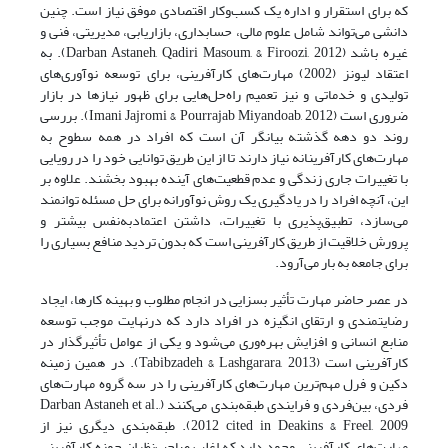
که برای استقرار و اداره یک کسب‌وکار اقتصادی موفق نیاز است. چنین
دانشی می‌تواند شامل علوم مالی، حسابداری، بازاریابی، مدیریتی، فنی و
غیره باشد (Darban Astaneh, Qadiri Masoum, & Firoozi, 2012). به
اعتقاد لیونز (2002) مهارت‌های کارآفرینی، برای توسعه نوآوری‌های
تولیدی و خدماتی و نیز تعمیم راه‌حل‌هایی برای ظهور نیازها در بازار
ضروری است (Imani Jajromi & Pourrajab Miyandoab, 2012). بررسی
روند دو دهه گذشته بیانگر آن است که افراد در همه سطوح به
مهارت‌های کارآفرینانه نیاز دارند تا از این طریق توانایی خود را در رویایی
با تغییرات جاری زندگی و عدم قطعیت‌های آینده بهبود بخشند. علاوه بر
این، آنچه افراد را در یادگیری یک روش نوآورانه برای حل مسئله توانمند
می‌سازد، تطبیق‌پذیری با تغییرات، داشتن اعتمادبه‌نفس بیشتر و
پرورش خلاقیت از طریق کارآفرینی است که بدون تردید منافع بسیاری را
برای جامعه به بار می‌آرود.
در عصر حاضر مهارت تأثیر بسزایی در انجام مطلوب و بهینه کارها، ایجاد
رضایتمندی و ارتقای انگیزه در افراد دارد که درنهایت موجب توسعه
منابع انسانی و افزایش بهره‌وری می‌شود و یکی از عوامل تأثیرگذار در
کارآفرینی است (Tabibzadeh & Lashgarara, 2013). در همین زمینه
دکین و فرل مهم‌ترین مهارت‌های کارآفرینی را در سه گروه مهارت‌های
فردی، بین‌فردی و فرایندی طبقه‌بندی می‌کنند (Darban Astaneh et al.,
2012 cited in Deakins & Freel, 2009). طبقه‌بندی دیگری نیز از
مهارت‌های کارآفرینی وجود دارد که اغلب صاحب‌نظران حوزه کارآفرینی