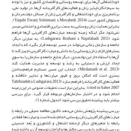
خوداشتغالی آن‌ها برای توسعه روستایی و اقتصادی کشور و نیز با توجه
به سهم انکارناپذیر زنان و فعالیت‌های کارآفرینانه آن‌ها در تولید ملی،
برنامه‌ریزی برای خوداشتغالی و کارآفرینی زنان از مسائل دولت‌مردان و
مسئولان کشور است (Yaqubi Ferani, Soleimani, & Movahedi, 2014).
بنابراین هدایت زنان روستایی به سمت برابری اقتصادی و اجتماعی میسر
نمی‌شود مگر اینکه زمینه توسعه مهارت‌های کارآفرینی آن‌ها فراهم
شود (Lashgarara, Roshani, & Najafabadi, 2011)؛ به عبارتی دیگر،
جامعه و سازمان زمانی می‌تواند در مسیر توسعه قرار بگیرد که با ایجاد
بسترهای لازم، زنان روستایی را به دانش و مهارت کارآفرینی تجهیز کند تا
آن‌ها با استفاده از این توانمندی، دیگر منابع جامعه و سازمان را به‌ سوی
ایجاد ارزش و دستیابی به رشد و توسعه و مدیریت هدایت کند
(Mirdamadi et al., 2013). انتخاب این مسیر مستلزم فراهم‌ساختن
بستری است که امکان بروز و ظهور مهارت‌ها و تدابیر خلاقانه و
فعالیت‌های کارآفرینانه را فراهم سازد (Tabibzadeh & Lashgarara, 2013
cited in Saber 2007). بنابراین نیاز است تحقیقات متنوعی در این زمینه
انجام شود و در اختیار سازمان‌های مربوطه قرار گیرد. برای بررسی
بیشتر باید پیشینه تحقیق بررسی شود (جدول شماره 1).
بررسی پیشینه پژوهش نشان می‌دهد تاکنون مطالعه عمیقی در رابطه با
مهارت‌های کارآفرینی زنان روستایی انجام ‌نشده است و مهارت‌ها فقط در
رابطه با متغیرهای دیگر ازجمله اشتغال و کشاورزی و بُعد جنسیتی
بررسی شده‌اند یا به بررسی چالش‌ها و الزامات توسعه آن پرداخته شده