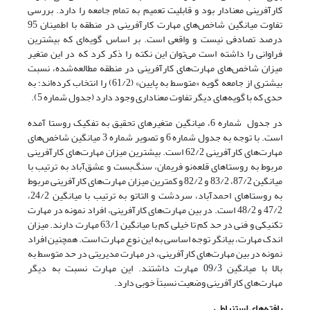
کارآفرینی معنادار بود و قابلیت تعمیم به تمام جامعه را دارد. بررسی
تفاوت میانگین شاخص‌های مهارت کارآفرینی در منطقه با اطمینان 95
درصد تصادفی نیست و واقعی است. بر اساس گویه‌ای که بیشترین
فراوانی را داشته است می‌توان این نکته را ذکر کرد که در این متغیر
میزان شاخص‌های مهارت‌های کارآفرینی در منطقه مطالعه‌شده، نسبت
بیشتری از جامعه گویه «متوسط به پایین» (61/2) را انتخاب کرده‌اند؛ به
حدی که با گویه‌های دیگر تفاوت معناداری وجود دارد (جدول شماره 5).
در جدول شماره 6، میانگین متغیرهای تحقیق به تفکیک روستا آمده
است. با توجه به جدول شماره 6 و تصویر شماره 3 میانگین شاخص‌های
مهارت‌های کارآفرینی 62/2 است. بیشترین میزان مهارت‌های کارآفرینی
مربوط به روستاهای قلعه‌نو فریمان، سنگ‌بست و عشق‌آباد به ترتیب با
میانگین 87/2، 83/2 و 82/2 و کمترین میزان مهارت‌های کارآفرینی مربوط
به روستاهای احمدآباد، سردشت و التاتو به ترتیب با میانگین 24/2،
47/2 و 48/2 است. در بین مهارت‌های کارآفرینی، افراد نمونه در مهارت
تکنیکی و فنی در حد کم تا خیلی کم با میانگین 63/1 مهارت دارند. میزان
اندک مهارت، بیانگر توجه اساسی به این نوع مهارت است. همچنین افراد
نمونه در بین مهارت‌های کارآفرینی، در مهارت مدیریتی در حد متوسط به
بالا با میانگین 09/3 مهارت داشتند. این مهارت نسبت به دیگر
مهارت‌های کارآفرینی وضعیت نسبتاً خوبی دارد.
یافته‌های استنباطی