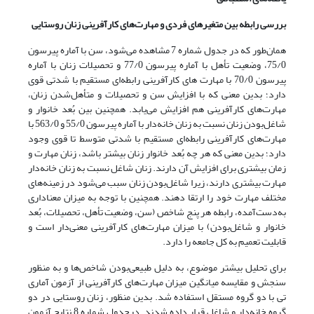
بررسی رابطه بین متغیرهای فردی و مهارت‌های کارآفرینی زنان روستایی
همان‌طور که در جدول شماره 7 مشاهده می‌شود، سن با آماره پیرسون
75/0، وضعیت تأهل با آماره پیرسون 77/0 و تحصیلات زنان با آماره
پیرسون 70/0 با مهارت های کارآفرینی رابطه‌ای مستقیم با شدتی قوی
دارد؛ بدین معنی که با افزایش سن و تحصیلات و متأهل‌شدن زنان،
مهارت‌های کارآفرینی هم افزایش می‌یابد. همچنین بین بُعد خانوار و
شاغل‌بودن زنان نسبت به زنان خانه‌دار با آماره پیرسون 55/0 و 563/0 با
مهارت‌های کارآفرینی رابطه‌ای مستقیم با شدتی متوسط تا قوی وجود
دارد؛ بدین معنی که هر چه بُعد خانوار زنان بیشتر باشد، زنان مهارت و
زمان بیشتری برای افزایش آن دارند. زنان شاغل نسبت به زنان خانه‌دار
مهارت بیشتری دارند، زیرا شاغل‌بودن زنان سبب می‌شود در زمینه‌های
مختلف مهارت خود را ارتقا دهند. همچنین با توجه به میزان معناداری
به‌دست‌آمده، رابطه هر پنج شاخص (سن، وضعیت تأهل، تحصیلات، بُعد
خانوار و شاغل‌بودن) با میزان مهارت‌های کارآفرینی معنی‌دار است و
قابلیت تعمیم به کل جامعه را دارد.
برای تحلیل بیشتر موضوع، به دلیل طبیعی‌بودن شاخص‌ها و به منظور
سنجش و مقایسه میانگین میزان مهارت‌های کارآفرینی از آزمون آماری
تی با دو گروه مستقل استفاده شد. بدین منظور، زنان روستایی در دو
گروه خانه‌دار و شاغل قرار داده شدند. درجدول شماره 8 نتایج آزمون