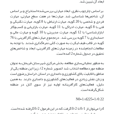
ابعاد آن ‌تبیین شد.
بر اساس چارچوب نظری، ابعاد مهارتی بررسی‌شده استخراج و بر اساس
آن، شاخص‌ها شناسایی شد. مهارت‌ها در هفت سطح مهارتی، مهارت
فردی و شخصی با 20 گویه، مهارت ارتباطی با 8 گویه، مهارت تکنیکی و
فنی با 8 گویه، مهارت ادراکی با 11 گویه، مهارت بازاریابی و کسب‌وکار
(بازارشناسی) با 12 گویه، مهارت مدیریتی با 10 گویه و مهارت مالی و
حسابداری با 7 گویه بررسی شد. درمجموع مهارت‌های کارآفرینی با 76
گویه در قالب طیف لیکرت به صورت کمّی نمره‌گذاری شدند. با توجه به
مطالعات انجام‌شده در زمینه مهارت‌های کارآفرینی، ابعاد و شاخص‌های
تحقیق در جدول شماره 2 آمده است.
به منظور عملیاتی‌سازی مطالعه، بخش مرکزی شهرستان فریمان به عنوان
منطقه موردمطالعه انتخاب شد (تصویر شماره 2)، زیرا این منطقه یکی از
مناطق با قابلیت بالای کشاورزی و دامداری در استان خراسان رضوی است
و زنان نقش زیادی در فعالیت‌های کشاورزی و دامداری دارند. به همین
دلیل، فعالیت‌های کارآفرینانه اولیه نیز از سوی آنان در منطقه
شکل‌گرفته است.
N0=1/d225=1/0.22
d را می‌توان از 0/1 تا 0/2 گرفت که در این فرمول 0/2 گرفته شده است.
سپس از فرمول زیر تعداد روستاهای نمونه به دست آمد.