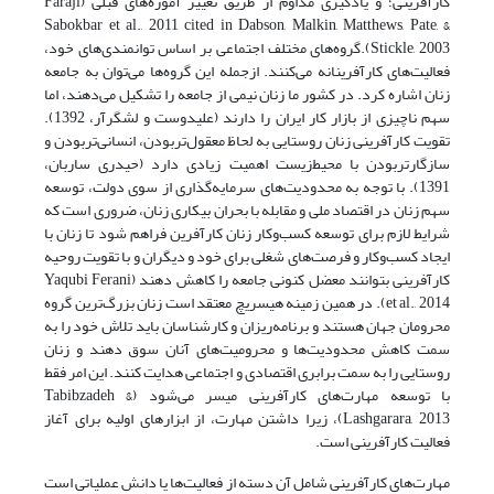
کارآفرینی؛ و یادگیری مداوم از طریق تغییر آموزه‌های قبلی (Faraji
Sabokbar et al., 2011 cited in Dabson, Malkin, Matthews, Pate, &
Stickle, 2003).گروه‌های مختلف اجتماعی بر اساس توانمندی‌های خود،
فعالیت‌های کارآفرینانه می‌کنند. ازجمله این گروه‌ها می‌توان به جامعه
زنان اشاره کرد. در کشور ما زنان نیمی از جامعه را تشکیل می‌دهند، اما
سهم ناچیزی از بازار کار ایران را دارند (علیدوست و لشگرآر، 1392).
تقویت کارآفرینی زنان روستایی به لحاظ معقول‌تربودن، انسانی‌تربودن و
سازگارتربودن با محیط‌زیست اهمیت زیادی دارد (حیدری ساربان،
1391). با توجه به محدودیت‌های سرمایه‌گذاری از سوی دولت، توسعه
سهم زنان در اقتصاد ملی و مقابله با بحران بیکاری زنان، ضروری است که
شرایط لازم برای توسعه کسب‌وکار زنان کارآفرین فراهم شود تا زنان با
ایجاد کسب‌وکار و فرصت‌های شغلی برای خود و دیگران و با تقویت روحیه
کارآفرینی بتوانند معضل کنونی جامعه را کاهش دهند (Yaqubi Ferani
et al., 2014). در همین زمینه هیسریچ معتقد است زنان بزرگ‌ترین گروه
محرومان جهان هستند و برنامه‌ریزان و کارشناسان باید تلاش خود را به
سمت کاهش محدودیت‌ها و محرومیت‌های آنان سوق دهند و زنان
روستایی را به سمت برابری اقتصادی و اجتماعی هدایت کنند. این امر فقط
با توسعه مهارت‌های کارآفرینی میسر می‌شود (Tabibzadeh &
Lashgarara, 2013)، زیرا داشتن مهارت، از ابزارهای اولیه برای آغاز
فعالیت کارآفرینی است.
مهارت‌های کارآفرینی شامل آن دسته از فعالیت‌ها یا دانش عملیاتی است