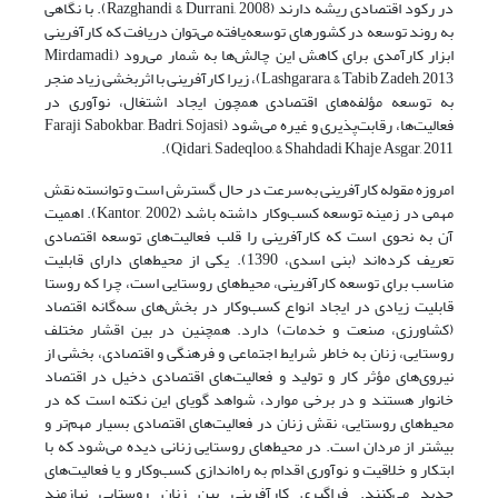
در رکود اقتصادی ریشه دارند (Razghandi & Durrani, 2008). با نگاهی
به روند توسعه در کشورهای توسعه‌یافته می‌توان دریافت که کارآفرینی
ابزار کارآمدی برای کاهش این چالش‌ها به شمار می‌رود (Mirdamadi,
Lashgarara, & Tabib Zadeh, 2013)، زیرا کارآفرینی با اثربخشی زیاد منجر
به توسعه مؤلفه‌های اقتصادی همچون ایجاد اشتغال، نوآوری در
فعالیت‌ها، رقابت‌پذیری و غیره می‌شود (Faraji Sabokbar, Badri, Sojasi
Qidari, Sadeqloo, & Shahdadi Khaje Asgar, 2011).
امروزه مقوله کارآفرینی به‌سرعت در حال گسترش است و توانسته نقش
مهمی در زمینه توسعه کسب‌وکار داشته باشد (Kantor, 2002). اهمیت
آن به نحوی است که کارآفرینی را قلب فعالیت‌های توسعه اقتصادی
تعریف کرده‌اند (بنی اسدی، 1390). یکی از محیط‌های دارای قابلیت
مناسب برای توسعه کارآفرینی، محیط‌های روستایی است، چرا که روستا
قابلیت زیادی در ایجاد انواع کسب‌وکار در بخش‌های سه‌گانه اقتصاد
(کشاورزی، صنعت و خدمات) دارد. همچنین در بین اقشار مختلف
روستایی، زنان به خاطر شرایط اجتماعی و فرهنگی و اقتصادی، بخشی از
نیروی‌های مؤثر کار و تولید و فعالیت‌های اقتصادی دخیل در اقتصاد
خانوار هستند و در برخی موارد، شواهد گویای این نکته است که در
محیط‌های روستایی، نقش زنان در فعالیت‌های اقتصادی بسیار مهم‌تر و
بیشتر از مردان است. در محیط‌های روستایی زنانی دیده می‌شود که با
ابتکار و خلاقیت و نوآوری اقدام به راه‌اندازی کسب‌وکار و یا فعالیت‌های
جدید می‌کنند. فراگیری کارآفرینی بین زنان روستایی نیازمند