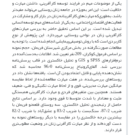
یکی از موضوعات مهم در فرایند توسعه کارآفرینی، داشتن مهارت و
خلاقیت است؛ این امر به‌ویژه در جامعه زنان روستایی می‌تواند مفیدتر
باشد، به‌طوری‌که مهارت‌های کارآفرینانه زنان در بازار کار و مشارکت در
فعالیت‌های اقتصادی‌اجتماعی، به یکی از شناسه‌های مهم توسعه انسانی
تبدیل شده است. بر این اساس تحقیق حاضر به بررسی مهارت‌های
کارآفرینی زنان در نواحی روستایی می‌پردازد. این پژوهش از نوع
کاربردی است که با روش توصیفی‌پیمایشی انجام شده است. با توجه به
مطالعات صورت‌گرفته در بخش مرکزی شهرستان فریمان، حجم نمونه
بر اساس فرمول کوکران، 209 نفر تعیین شد. اطلاعات به‌دست‌آمده در
نرم‌افزارهای SPSS و GIS و تحلیل خاکستری در قالب پرسش‌نامه
بررسی شد. آلفای‌کرونباخ پرسش‌نامه 96/0 محاسبه شد که
نشان‌دهنده پایایی و قابل اعتماد‌بودن آن است. یافته‌ها نشان داد در
روستاهای بررسی‌شده، در هفت مهارت مطالعه‌شده از لحاظ مقایسه
میانگین مهارت مدیریتی، قوی و از لحاظ مهارت تکنیکی و فنی، ضعیف
هستند. همچنین بین متغیرهای فردی و مهارت کارآفرینی همبستگی
مثبت و معنادار با شدت متوسط تا قوی وجود دارد. بر اساس نتایج
حاصل از رتبه‌بندی تحلیل خاکستری، سه روستای قلعه‌نو فریمان با
ضریب 87/2، سنگ‌بست با ضریب 83/2 و عشق‌آباد با ضریب 82/2
بیشترین درجه خاکستری را در مقایسه با دیگر روستاهای نمونه به
دست آورده‌اند و از نظر مهارت کارآفرنی زنان در وضعیت مطلوب‌تری
قرار دارند.