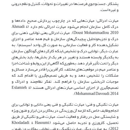
پشتکار، جست‌وجوی فرصت‌ها در تغییرات و تحولات، کنترل و نظم درونی
و غیره است.
مهارت ادراکی: مهارت‌هایی که در چارچوب پردازش صحیح داده‌ها و
درک کامل سازمان انجام می‌شود مهارت ادراکی نام دارد (Ahmadi &
Doust Mohammadlou, 2010). مهارت ادراکی یعنی توانایی ذهنی برای
درک و تجزیه‌وتحلیل پیچیدگی‌های سازمان و فهم همه عناصر و اجزای
تشکیل‌دهنده کار و فعالیت سازمانی به ‌صورت کل واحد (سیستم). به‌
عبارت‌ دیگر، توانایی درک و تشخیص اینکه کارکردهای گوناگون سازمان
به یکدیگر وابسته هستند و تغییر در هر یک از بخش‌ها، باید بخش‌های
دیگر را تحت تأثیر قرار دهد، به‌طوری‌که آگاهی از این روابط و شناخت اجزا
و عناصر مهم در موقعیت‌های مختلف، کارآفرین را قادر می‌سازد مسائل و
مشکلات را تشخیص دهد و به طریقی تصمیم‌گیری یا اقدام کند که
موجبات اثربخشی سازمان را فراهم کند. تفکر نظام‌مند و ادراک و
تصمیم‌گیری از اجزای اساسی مهارت‌های ادراکی هستند (Eslamieh, &
Mohammad Davoudi, 2014).
مهارت تکنیکی و فنی: مهارت تکنیکی و فنی یعنی دانایی و توانایی برای
انجام وظایف خاص که لازمه آن ورزیدگی در به‌کار‌بردن ابزار و فنون ویژه
و شایستگی عمل در رفتار و فعالیت است. مهارت فنی و تکنیکی از طریق
تحصیل، کارورزی و تجربه حاصل می‌شود (Khodadadi, & Hasoumi,
2012). به ‌عبارت ‌دیگر، مهارت تکنیکی و فنی توانایی به‌کاربردن فنون،