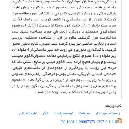
روستای هجیج به‌عنوان نمونه‌ای از یک منطقه‌ بومی و هدف گردشگری با
داده‌های طبیعی و فرهنگی بسیار، به‌صورت کیفی با کاربرد روش نظریه‌
بنیانی مبتنی بر رویکرد ترکیبی، کاربردی و اکتشافی موردمطالعه قرار
گرفت تا بتوان راز این ماندگاری را کشف کرد.در این راستا 53 نفر
سرپرست خانوار از 171 خانوار این روستا (با جمعیت 571 نفر) به شیوه‌
نمونه‌گیری هدفمند با رویکرد زنجیره‌ای مورد مصاحبه‌ عمیق نیمه
ساختارمند قرار گرفتند. علاوه بر آن، از مشاهده مستقیم، بررسی
اسناد و تجارب شخصی نیز بهره گرفته شد. سپس، نتایج تحلیل محتوا
گردید. با کدگذاری محوری و طی روند خط سیر داستانی از 4 مقوله، 20
زیر مقوله و 132 مفهوم، الگوی پارادایمی مطالعه به‌عنوان الگوی معیشت
زیست‌بوم پایدار هجیج ارائه شد. الگوی مبتنی بر نتایج، نشان داد که
مردم این روستا با بهره‌گیری از مجموعه‌ای از داشته‌های طبیعی،
اجتماعی، انسانی، فیزیکی، دانش بومی و فرهنگی، راهبردهای متنوعی
را برای نگهداری زیست‌بوم خود از دیرباز در پیش گرفته‌اند. اما هجوم
پیامدهای منفی و عنصرهای مداخله‌گر، زندگی این الگوی پایدار را در
زمان کنونی به خطر انداخته که نیازمند توجه جدی است.
کلیدواژه‌ها
زیست بوم پایدار
معیشت
توسعه پایدار
الگو
نظریه بنیانی
20.1001.1.20087373.1397.9.1.1.6