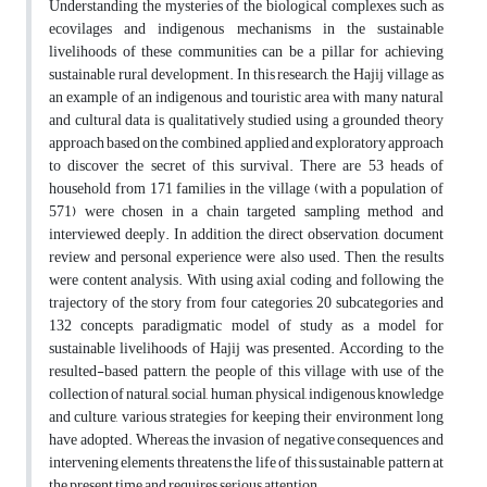
Understanding the mysteries of the biological complexes, such as
ecovilages and indigenous mechanisms in the sustainable
livelihoods of these communities can be a pillar for achieving
sustainable rural development. In this research, the Hajij village as
an example of an indigenous and touristic area with many natural
and cultural data is qualitatively studied using a grounded theory
approach based on the combined, applied and exploratory approach
to discover the secret of this survival. There are 53 heads of
household from 171 families in the village (with a population of
571) were chosen in a chain targeted sampling method and
interviewed deeply. In addition, the direct observation, document
review and personal experience were also used. Then, the results
were content analysis. With using axial coding and following the
trajectory of the story from four categories, 20 subcategories and
132 concepts, paradigmatic model of study as a model for
sustainable livelihoods of Hajij was presented. According to the
resulted-based pattern, the people of this village with use of the
collection of natural, social, human, physical, indigenous knowledge
and culture, various strategies for keeping their environment long
have adopted. Whereas, the invasion of negative consequences and
intervening elements threatens the life of this sustainable pattern at
the present time and requires serious attention.