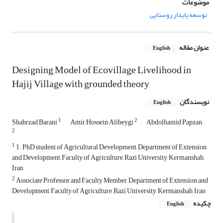
موضوعات
توسعه پایدار روستایی
عنوان مقاله
English
Designing Model of Ecovillage Livelihood in
Hajij Village with grounded theory
نویسندگان
English
1
2
Shahrzad Barani
Amir Hossein Alibeygi
Abdolhamid Papzan
2
1
1. PhD student of Agricultural Development, Department of Extension
and Development, Faculty of Agriculture, Razi University, Kermanshah,
Iran
2
Associate Professor and Faculty Member, Department of Extension and
Development, Faculty of Agriculture, Razi University, Kermanshah, Iran
چکیده
English