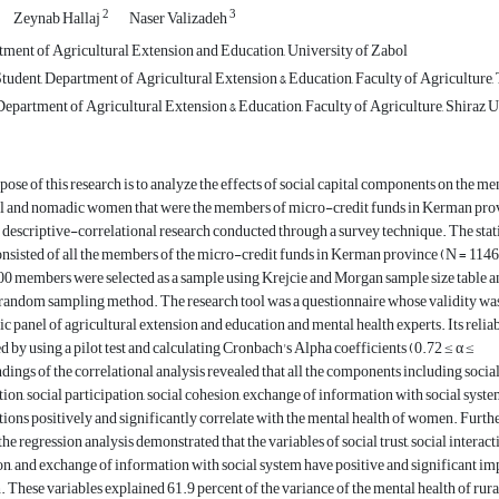
2
3
Zeynab Hallaj
Naser Valizadeh
tment of Agricultural Extension and Education, University of Zabol
udent, Department of Agricultural Extension & Education, Faculty of Agriculture, 
epartment of Agricultural Extension & Education, Faculty of Agriculture, Shiraz Un
ose of this research is to analyze the effects of social capital components on the me
ral and nomadic women that were the members of micro-credit funds in Kerman pro
a descriptive-correlational research conducted through a survey technique. The stati
nsisted of all the members of the micro-credit funds in Kerman province (N = 1146
0 members were selected as a sample using Krejcie and Morgan sample size table a
d random sampling method. The research tool was a questionnaire whose validity w
c panel of agricultural extension and education and mental health experts. Its reliab
 by using a pilot test and calculating Cronbach's Alpha coefficients (0.72 ≤ α ≤
dings of the correlational analysis revealed that all the components including social 
tion, social participation, social cohesion, exchange of information with social syste
tions positively and significantly correlate with the mental health of women. Furth
 the regression analysis demonstrated that the variables of social trust, social interact
on, and exchange of information with social system have positive and significant im
. These variables explained 61.9 percent of the variance of the mental health of rura