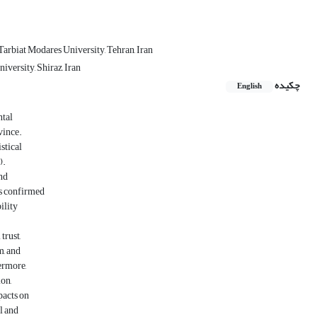
Tarbiat Modares University, Tehran, Iran
iversity, Shiraz, Iran
چکیده
English
ntal
vince.
stical
).
nd
as confirmed
ility
trust,
m, and
ermore,
ion,
pacts on
l and