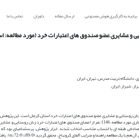
بیانیه به کارگیری هوش مصنوعی
ارسال مقاله
داوران
تماس با ما
ایی و عشایری عضو صندوق‏ های اعتبارات خرد (مورد مطالعه: ا
 دانشگاه تربیت مدرس، تهران، ایران
ز، شیراز، ایران
 زنان روستایی و عشایری عضو صندوق ‏های اعتبارات خرد استان کرمان است. این پژوهش
‏های توصیفی- همبستگی است که با استفاده از فن پیمایش انجام شد. جامعه آماری مورد مطالعه، 1146 نفر از اعضای صندوق ‏های اعتبارات خرد زنا
آن‌ها با بهره‎گیری از جدول کریجسی و مورگان و روش نمونه‎گیری تصادفی طبقه‏ ای با انتساب متناسب انتخاب شدند. ابزار پژوهش، پرسشنامه‏ا
متخصصان دانشگاهی ترویج و آموزش کشاورزی و سلامت