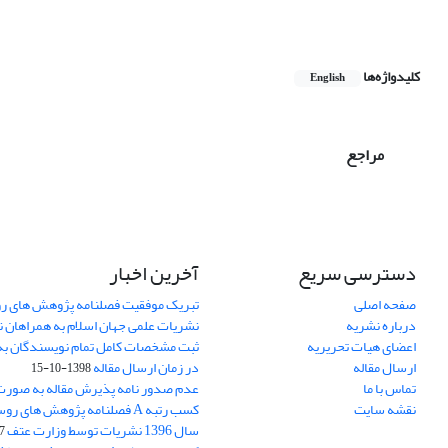
کلیدواژه‌ها
English
مراجع
دسترسی سریع
آخرین اخبار
صفحه اصلی
تبریک موفقیت فصلنامه پژوهش های رو
درباره نشریه
نشریات علمی جهان اسلام به همراهان 
اعضای هیات تحریریه
ثبت مشخصات کامل تمام نویسندگان به
ارسال مقاله
در زمان ارسال مقاله
1398-10-15
تماس با ما
عدم صدور نامه پذیرش مقاله به صور
نقشه سایت
کسب رتبه A فصلنامه پژوهش های ر
سال 1396 نشریات توسط وزارت عتف
03