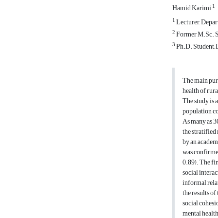
1
Hamid Karimi
1
Lecturer, Depar
2
Former M.Sc. St
3
Ph.D. Student, D
The main purp
health of ru
The study is 
population co
As many as 30
the stratifie
by an academi
was confirmed
0.89). The fin
social interac
informal rela
the results of
social cohesi
mental health