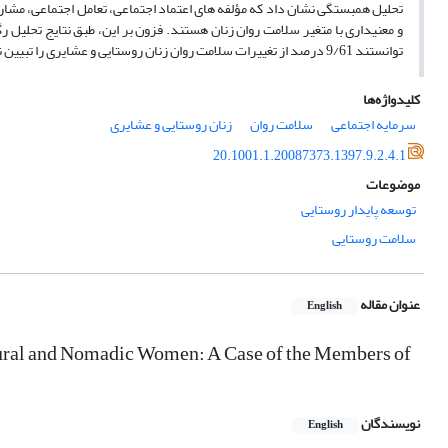
تحلیل همبستگی نشان داد که مؤلفه ‏های اعتماد اجتماعی، تعامل اجتماعی، مشار
و معنی‏داری با متغیر سلامت روان زنان هستند. فزون بر این، طبق نتایج تحلیل ر
توانستند 9/61 درصد از تغییرات سلامت روان زنان روستایی و عشایری را تبیین نمایند.
کلیدواژه‌ها
سرمایه اجتماعی
سلامت روان
زنان روستایی و عشایری
20.1001.1.20087373.1397.9.2.4.1
موضوعات
توسعه پایدار روستایی
سلامت روستایی
عنوان مقاله
English
 Rural and Nomadic Women: A Case of the Members of
نویسندگان
English