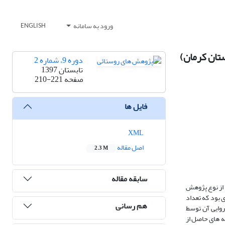
ورود به سامانه
ENGLISH
ستان کرمان)
دوره 9، شماره 2
تابستان 1397
صفحه
210-221
فایل ها
XML
اصل مقاله
2.3 M
سابقه مقاله
 از نوع پژوهش
ن روستایی و عشایری بود که تعداد
هم رسانی
ی بود که روایی آن توسط
 روان تأیید شد و پایایی آن ‌هم با یک مطالعه‎ راهنما و ضرایب آلفای کرونباخ، محقق گردید (89/0≥ α≥72/0). یافته ‏های حاصل از