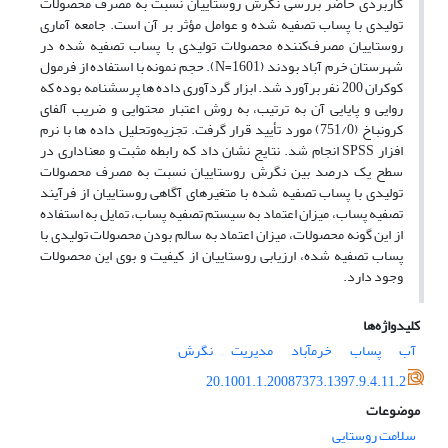
کاربردی حاضر بررسی نگرش روستاییان نسبت به مصرف‏ محصولات
تولیدی با پساب تصفیه شده و عوامل مؤثر بر آن است. جامعه آماری
روستاییان مصرف‌کننده محصولات تولیدی با پساب تصفیه شده در
شهرستان خرم‏ آباد بودند (1601=N). حجم نمونه با استفاده از فرمول
کوکران 200 نفر برآورد شد. ابزار گردآوری داده‏ ها پرسشنامه بوده که
روایی و پایایی آن به ترتیب، به روش اعتبار محتوایی و ضریب آلفای
کرونباخ (751/0) مورد تأیید قرار گرفت. تجزیه‌وتحلیل داده‏ ها با نرم‏
افزار SPSS انجام شد. نتایج نشان داد که رابطه مثبت و معناداری در
سطح یک درصد بین نگرش روستاییان نسبت به مصرف‏ محصولات
تولیدی با پساب تصفیه شده با متغیرهای آگاهی روستاییان از فرآیند
تصفیه‏ پساب، میزان اعتماد به سیستم تصفیه پساب، تمایل به استفاده
از این گونه محصولات، میزان اعتماد به سالم بودن محصولات تولیدی با
پساب تصفیه شده، ارزیابی روستاییان از کیفیت و بوی این محصولات
وجود دارد.
کلیدواژه‌ها
آب
پساب
خرم‎‏آباد
مدیریت
نگرش
20.1001.1.20087373.1397.9.4.11.2
موضوعات
سلامت روستایی