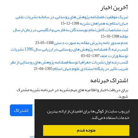
آخرین اخبار
تبریک موفقیت فصلنامه پژوهش های روستایی در سامانه نشریات علمی
جهان اسلام به همراهان نشریه
1398-12-15
ثبت مشخصات کامل تمام نویسندگان به فارسی و انگلیسی در زمان ارسال
مقاله
1398-10-15
عدم صدور نامه پذیرش مقاله به صورت دستی
1398-05-23
کسب رتبه A فصلنامه پژوهش های روستایی در ارزیابی سال 1396 نشریات
توسط وزارت عتف
1397-02-03
کسب رتبه اول نشریات جغرافیا توسط فصلنامه پژوهش های روستایی از نظر
ضریب تاثیر در پایگاه استنادی علوم جهان اسلام
1395-04-21
اشتراک خبرنامه
برای دریافت اخبار و اطلاعیه های مهم نشریه در خبرنامه نشریه مشترک
شوید.
اشتراک
این وب سایت از کوکی ها برای اطمینان از ارائه بهترین
خدمات استفاده می کند.
متوجه شدم
سامانه مدیریت نشریات علمی.
طراحی و پیاده سازی از
سیناوب