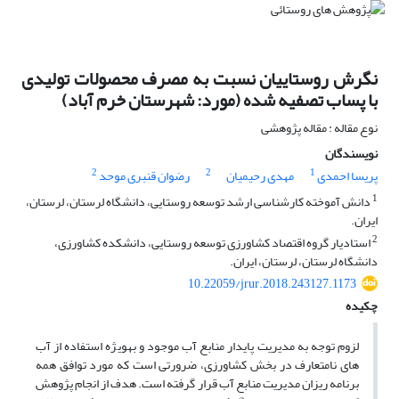
نگرش روستاییان نسبت به مصرف‏ محصولات تولیدی
با پساب تصفیه شده (مورد: شهرستان خرم‏ آباد)
نوع مقاله : مقاله پژوهشی
نویسندگان
2
2
1
پریسا احمدی
مهدی رحیمیان
رضوان قنبری موحد
1
دانش ‏آموخته کارشناسی ارشد توسعه روستایی، دانشگاه لرستان، لرستان،
ایران.
2
استادیار گروه اقتصاد کشاورزی توسعه روستایی، دانشکده کشاورزی،
دانشگاه لرستان، لرستان، ایران.
10.22059/jrur.2018.243127.1173
چکیده
لزوم توجه به مدیریت پایدار منابع آب موجود و به‏ویژه استفاده از آب‏
های نامتعارف در بخش کشاورزی، ضرورتی است که مورد توافق همه
برنامه‏ ریزان مدیریت منابع آب قرار گرفته است. هدف از انجام پژوهش