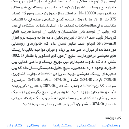
توصیفی از نوع همبستگی است. جامعه آماری تحقیق شامل سرپرست
خانوارهای‏ روستایی کشاورزان کوچک‌مقیاس در روستاهای شهرستان
دیواندره بود (N= 10099). با استفاده از جدول کرجسی و مورگان تعداد
375 نفر از آن‏ ها با روش نمونه‏ گیری تصادفی طبقه‏ ای با انتساب
متناسب برای مطالعه انتخاب شدند. ابزار اصلی تحقیق پرسشنامه‏ ای بود
که روایی آن توسط پانل متخصصان و پایایی آن توسط ضریب آلفای
کرونباخ تأیید شد (α>0.7). تجزیه‌وتحلیل داده‏ ها به‏ وسیله نرم‏ افزار
SPSSwin18 انجام شد. نتایج نشان داد که خانوارهای روستایی
موردمطالعه از میزان ناامنی غذایی زیاد و میزان مواجهه بالایی با ریسک‏
های معیشتی برخوردارند. نتایج آزمون کای اسکویر با مقدار (092/1)
نشان داد که تفاوت معنی‏داری بین توزیع ریسک و ناامنی غذایی بین
خانوارها وجود دارد. همچنین، نتایج تحلیل همبستگی نشان داد که بین
متغیرهای ریسک‏ معیشتی تولیدات زراعی (639/0)، تجارت کشاورزی
(739/0)، قیمت (524/0)، اشتغال (474/0)، سلامت (541/0)، سیاسی و
سیاست‌گذاری (425/0)، جمعیت شناختی (387/0) با ناامنی غذایی رابطه
مثبت و معنی‏داری وجود دارد. علاوه بر این نتایج رگرسیون لجستیک
ترتیبی نشان داد که از بین ریسک‏ های معیشتی، ریسک تولیدات زراعی
با مقدار (074/0) بیشترین تأثیر را بر ناامنی غذایی خانوارها دارد.
کلیدواژه‌ها
ریسک تولید
امنیت غذایی
معیشت پایدار
فقر روستایی
کشاورزان