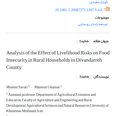
کوچک‌مقیاس
20.1001.1.20087373.1397.9.4.6.7
موضوعات
توسعه پایدار روستایی
عنوان مقاله
English
Analysis of the Effect of Livelihood Risks on Food
Insecurity in Rural Households in Divandarreh
County
نویسندگان
English
1
2
Moslem Savari
Mansour Ghanian
1
Assistant professor, Department of Agricultural Extension and
Education, Faculty of Agriculture and Engineering and Rural
Development, Agricultural Sciences and Natural Resources University of
Khuzestan, Mollasani, Iran.