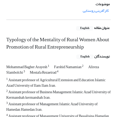
موضوعات
کارآفرینی روستایی
عنوان مقاله
English
Typology of the Mentality of Rural Women About
Promotion of Rural Entrepreneurship
نویسندگان
English
1
2
Mohammad Bagher Arayesh
Farshid Namamian
Alireza
3
4
Slambolchi
Mostafa Rezaeirad
1
Assistant professor of Agricultural Extension and Education, Islamic
Azad University of Ilam, Ilam, Iran.
2
Assistant professor of Business Management, Islamic Azad University of
Kermanshah, kermanshah, Iran.
3
Assistant professor of Management, Islamic Azad University of
Hamedan, Hamedan, Iran.
4
Assistant professor of Management, University of Booalisina, Hamedan,