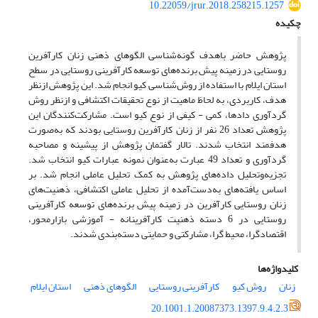
10.22059/jrur.2018.258215.1257
چکیده
پژوهش حاضر باهدف گونه‌شناسی الگوهای ذهنی زنان کارآفرین
روستایی در زمینه پیش برنده‌های توسعه کارآفرینی روستایی در سطح
استان ایلام با استفاده از روش‌شناسی کیو انجام شد. این پژوهش ازنظر
هدف، کاربردی، به لحاظ ماهیت از نوع تحقیقات اکتشافی و ازنظر روش
گردآوری دادها، کمی - کیفی از نوع کیو است. مشارکت‌کنندگان این
پژوهش تعداد 26 نفر از زنان کارآفرین روستایی بودند که به‌صورت
هدفمند انتخاب شدند. تالار گفتمان پژوهش از پیشینه و مصاحبه
گردآوری و تعداد 49 عبارت به‌عنوان نمونه عبارات کیو انتخاب شد.
تجزیه‌وتحلیل داده‌های پژوهش به کمک تحلیل عاملی انجام شد. بر
اساس یافته‌های به‌دست‌آمده از تحلیل عاملی اکتشافی، ذهنیت‌های
زنان روستایی کارآفرین در زمینه پیش برنده‌های توسعه کارآفرینی
روستایی در 6 دسته ذهنیت کارآفرینانه - آموزشی بازارمحور،
اقتصادگرا، محیط گرا، مشارکتی و حمایتی دسته‌بندی شدند.
کلیدواژه‌ها
زنان
روش کیو
کارآفرینی روستایی
الگوهای ذهنی
استان ایلام
20.1001.1.20087373.1397.9.4.2.3