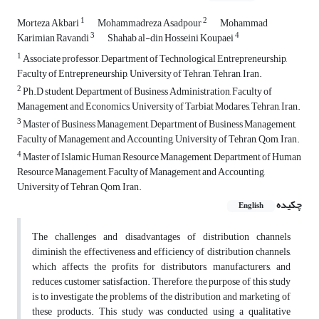
1
2
Morteza Akbari
Mohammadreza Asadpour
Mohammad
3
4
Karimian Ravandi
Shahab al-din Hosseini Koupaei
1
Associate professor, Department of Technological Entrepreneurship,
Faculty of Entrepreneurship, University of Tehran, Tehran, Iran.
2
Ph.D student, Department of Business Administration, Faculty of
Management and Economics, University of Tarbiat Modares, Tehran, Iran.
3
Master of Business Management, Department of Business Management,
Faculty of Management and Accounting, University of Tehran, Qom, Iran.
4
Master of Islamic Human Resource Management, Department of Human
Resource Management, Faculty of Management and Accounting,
University of Tehran, Qom, Iran.
چکیده
English
The challenges and disadvantages of distribution channels
diminish the effectiveness and efficiency of distribution channels,
which affects the profits for distributors, manufacturers, and
reduces customer satisfaction. Therefore, the purpose of this study
is to investigate the problems of the distribution and marketing of
these products. This study was conducted using a qualitative