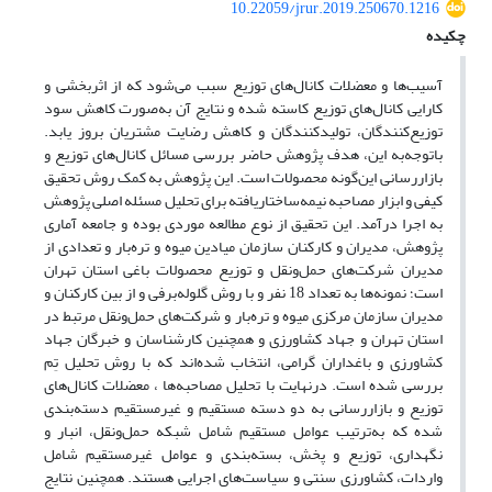
10.22059/jrur.2019.250670.1216
چکیده
آسیب‌ها و معضلات کانال‌های توزیع سبب می‌شود که از اثربخشی و
کارایی کانال‌های توزیع کاسته شده و نتایج آن به‌صورت کاهش سود
توزیع‌کنندگان، تولیدکنندگان و کاهش رضایت مشتریان بروز یابد.
باتوجه‌به این، هدف پژوهش حاضر بررسی مسائل کانال‌های توزیع و
بازار‌رسانی این‌گونه محصولات است. این پژوهش به کمک روش تحقیق
کیفی و ابزار مصاحبه نیمه‌ساختاریافته برای تحلیل مسئله اصلی پژوهش
به اجرا درآمد. این تحقیق از نوع مطالعه موردی بوده و جامعه آماری
پژوهش، مدیران و کارکنان سازمان میادین میوه و تره‌بار و تعدادی از
مدیران شرکت‌های حمل‌و‌نقل و توزیع محصولات باغی استان تهران
است؛ نمونه‌ها به تعداد 18 نفر و با روش گلوله‌برفی و از بین کارکنان و
مدیران سازمان مرکزی میوه و تره‌بار و شرکت‌های حمل‌و‌نقل مرتبط در
استان تهران و جهاد کشاورزی و همچنین کارشناسان و خبرگان جهاد
کشاورزی و باغداران گرامی، انتخاب شده‌اند که با روش تحلیل ‌تِم
بررسی شده است. درنهایت با تحلیل مصاحبه‌ها ، معضلات کانال‌های
توزیع و بازار‌رسانی به دو دسته مستقیم و غیر‌مستقیم دسته‌بندی
شده که به‌ترتیب عوامل مستقیم شامل شبکه حمل‌ونقل، انبار و
نگهداری، توزیع و پخش، بسته‌بندی و عوامل غیر‌مستقیم شامل
واردات، کشاورزی سنتی و سیاست‌های اجرایی هستند. همچنین نتایج