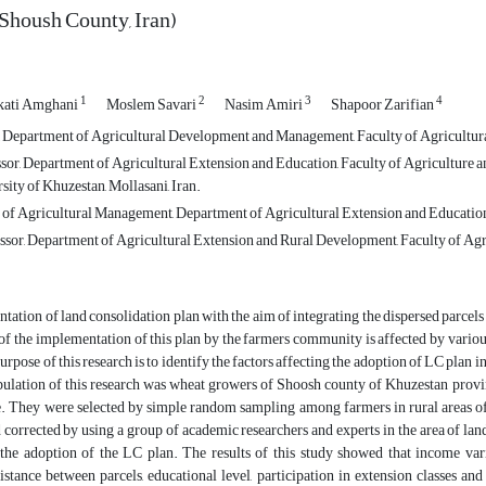
Shoush County, Iran)
1
2
3
4
ati Amghani
Moslem Savari
Nasim Amiri
Shapoor Zarifian
Department of Agricultural Development and Management, Faculty of Agricultural
ssor, Department of Agricultural Extension and Education, Faculty of Agriculture 
ity of Khuzestan, Mollasani, Iran.
f Agricultural Management, Department of Agricultural Extension and Education, F
sor, Department of Agricultural Extension and Rural Development, Faculty of Agricu
ation of land consolidation plan with the aim of integrating the dispersed parcels
of the implementation of this plan by the farmers community is affected by variou
urpose of this research is to identify the factors affecting the adoption of LC plan i
population of this research was wheat growers of Shoosh county of Khuzestan pro
. They were selected by simple random sampling among farmers in rural areas of
corrected by using a group of academic researchers and experts in the area of lan
 the adoption of the LC plan. The results of this study showed that income var
istance between parcels, educational level, participation in extension classes a