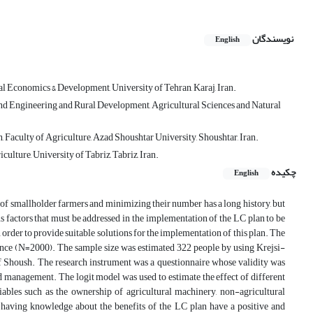
نویسندگان
English
 Economics & Development, University of Tehran, Karaj, Iran.
and Engineering and Rural Development, Agricultural Sciences and Natural
aculty of Agriculture, Azad Shoushtar University, Shoushtar, Iran.
lture, University of Tabriz, Tabriz, Iran.
چکیده
English
 of smallholder farmers and minimizing their number has a long history, but
s factors that must be addressed in the implementation of the LC plan to be
n order to provide suitable solutions for the implementation of this plan. The
vince (N=2000). The sample size was estimated 322 people by using Krejsi-
 Shoush. The research instrument was a questionnaire whose validity was
d management. The logit model was used to estimate the effect of different
iables such as the ownership of agricultural machinery, non-agricultural
nd having knowledge about the benefits of the LC plan have a positive and