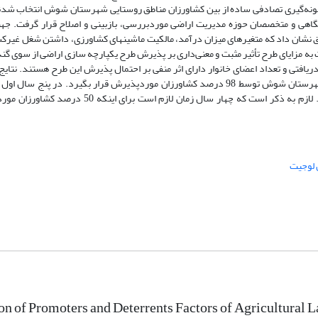
ان322 نفر برآورد شد که به روش نمونه‌گیری تصادفی ساده از بین کشاورزان مناطق روستایی شهرستان شوش انتخاب 
گاهی و متخصصان حوزه مدیریت اراضی موردبررسی، بازبینی و اصلاح قرار گرفت. جهت
ق نشان داد که متغیرهای میزان درآمد، مالکیت ماشین‏های کشاورزی، داشتن شغل غیرک
مزایای طرح تأثیر مثبت و معنی‌داری بر پذیرش طرح یکپارچه‏ سازی اراضی از سوی گندم
ریافتی و تعداد اعضای خانوار دارای اثر منفی بر احتمال پذیرش این طرح هستند. نتای
ADOPT نشان داد که3/9 سال زمان لازم هست تا طرح یکپارچه‏ سازی در شهرستان شوش توسط 98 درصد کشاورزان موردپذیرش قرار بگیرد
شهرستان شوش 2/66 درصد از کشاورزان این طرح را پذیرش خواهند نمود. لازم به ذکر است که چهار سال
 لوجیت
ion of Promoters and Deterrents Factors of Agricultural