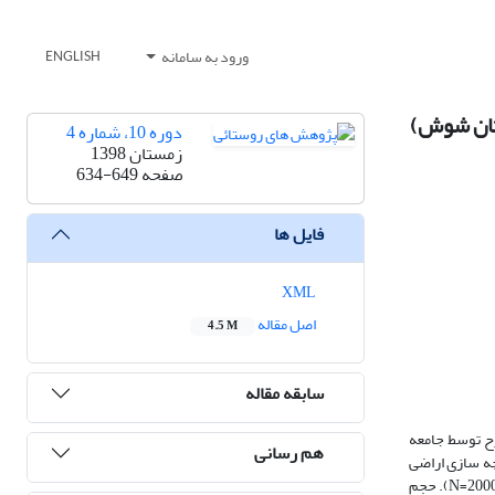
ورود به سامانه
ENGLISH
ستان شوش)
دوره 10، شماره 4
زمستان 1398
صفحه
634-649
فایل ها
XML
اصل مقاله
4.5 M
سابقه مقاله
رح توسط جامعه
هم رسانی
ه‏ سازی اراضی
است تا بتوان راهکارهای مناسب جهت اجرای مطلوب این طرح را ارائه نمود. جامعه آماری این تحقیق را گندم‏کاران شهرستان شوش از توابع استان خوزستان تشکیل داد (2000=N). حجم