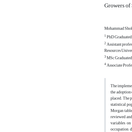
Growers of 
Mohammad Shok
1
PhD Graduated, 
2
Assistant profe
Resources Univers
3
MSc Graduated o
4
Associate Profes
The implement
the adoption 
placed. The p
statistical 
Morgan table
reviewed and 
variables on
occupation, d