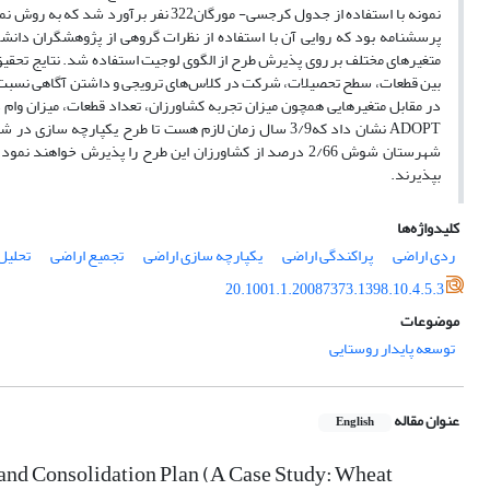
نمونه با استفاده از جدول کرجسی- مورگ
پرسشنامه بود که روایی آن با استفاده از نظرات گروهی از پژوهشگران دانش
متغیرهای مختلف بر روی پذیرش طرح از الگوی لوجیت استفاده شد. نتایج تحقی
بین قطعات، سطح تحصیلات، شرکت در کلاس‌های ترویجی و داشتن آگاهی نسبت به 
در مقابل متغیرهایی همچون میزان تجربه کشاورزان، تعداد قطعات، میزان وام د
بپذیرند.
کلیدواژه‌ها
ردی اراضی
پراکندگی اراضی
یکپارچه‏ سازی اراضی
تجمیع اراضی
تحلیل
20.1001.1.20087373.1398.10.4.5.3
موضوعات
توسعه پایدار روستایی
عنوان مقاله
English
 Land Consolidation Plan (A Case Study: Wheat