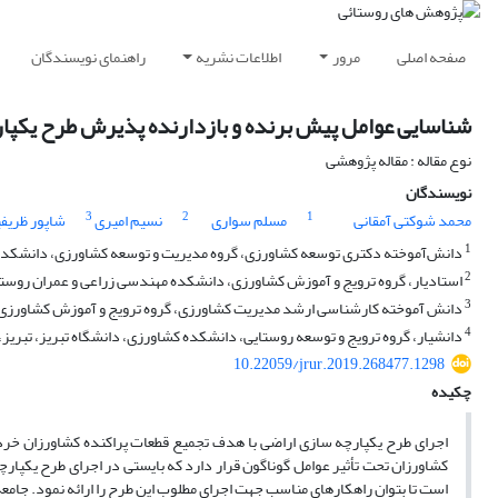
صفحه اصلی
مرور
اطلاعات نشریه
راهنمای نویسندگان
شناسایی عوامل پیش‏ برنده و بازدارنده پذیرش طرح یکپا
نوع مقاله : مقاله پژوهشی
نویسندگان
3
2
1
محمد شوکتی آمقانی
مسلم سواری
نسیم امیری
شاپور ظریفی
1
دانش‌آموخته دکتری توسعه کشاورزی، گروه مدیریت و توسعه کشاورزی، دانشکده اق
2
استادیار، گروه ترویج و آموزش کشاورزی، دانشکده مهندسی زراعی و عمران روستایی
3
دانش ‏آموخته کارشناسی ارشد مدیریت کشاورزی، گروه ترویج و آموزش کشاورزی، 
4
دانشیار، گروه ترویج و توسعه روستایی، دانشکده کشاورزی، دانشگاه تبریز، تبریز، 
10.22059/jrur.2019.268477.1298
چکیده
اجرای طرح یکپارچه‏ سازی اراضی با هدف تجمیع قطعات پراکنده کشاورزان خرده‏
کشاورزان تحت تأثیر عوامل گوناگون قرار دارد که بایستی در اجرای طرح یکپار