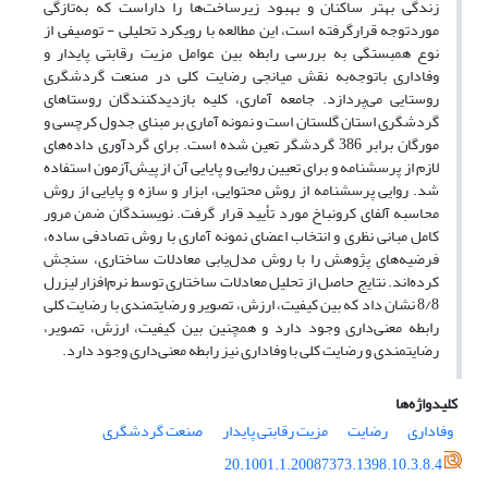
زندگی بهتر ساکنان و بهبود زیرساخت‌ها را داراست که به‌تازگی
موردتوجه قرارگرفته است، این مطالعه با رویکرد تحلیلی - توصیفی از
نوع همبستگی به بررسی رابطه بین عوامل مزیت رقابتی پایدار و
وفاداری باتوجه‌به نقش میانجی رضایت کلی در صنعت گردشگری
روستایی می‌پردازد. جامعه آماری، کلیه بازدیدکنندگان روستاهای
گردشگری استان گلستان است و نمونه آماری بر مبنای جدول کرچسی و
مورگان برابر 386 گردشگر تعین ‌شده است. برای گردآوری داده‌های
لازم از پرسشنامه و برای تعیین روایی و پایایی آن از پیش‌آزمون استفاده
‌شد. روایی پرسشنامه از روش محتوایی، ابزار و سازه و پایایی از روش
محاسبه آلفای کرونباخ مورد تأیید قرار گرفت. نویسندگان ضمن مرور
کامل مبانی نظری و انتخاب اعضای نمونه آماری با روش تصادفی ساده،
فرضیه‌های پژوهش را با روش مدل‌یابی معادلات ساختاری، سنجش
کرده‌اند. نتایج حاصل از تحلیل معادلات ساختاری توسط نرم‌افزار لیزرل
8/8 نشان داد که بین کیفیت، ارزش، تصویر و رضایتمندی با رضایت کلی
رابطه معنی‌داری وجود دارد و همچنین بین کیفیت، ارزش، تصویر،
رضایتمندی و رضایت کلی با وفاداری نیز رابطه معنی‌داری وجود دارد.
کلیدواژه‌ها
وفاداری
رضایت
مزیت رقابتی پایدار
صنعت گردشگری
20.1001.1.20087373.1398.10.3.8.4