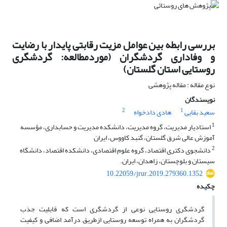
بررسی رابطه بین عوامل مزیت رقابتی پایدار با رضایت
و وفاداری گردشگران (موردمطالعه: گردشگری
روستایی استان گلستان)
نوع مقاله : مقاله پژوهشی
نویسندگان
2
1
سعید بقایی
هادی دادخواه
1
استادیار مدیریت، گروه مدیریت، دانشکده مدیریت و حسابداری، مؤسسه
آموزش عالی شرق گلستان، گنبد کاووس، ایران
2
دانشجوی دکتری اقتصاد، گروه علوم اقتصادی، دانشکده اقتصاد، دانشگاه
سیستان و بلوچستان، زاهدان، ایران.
10.22059/jrur.2019.279360.1352
چکیده
گردشگری روستایی نوعی از گردشگری است که قابلیت جذب
گردشگران به همراه توسعه روستایی ازطریق درآمد اضافی و کیفیت