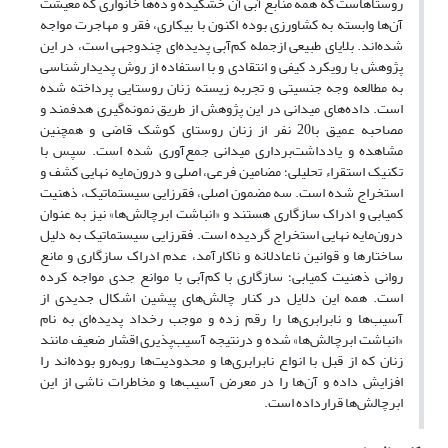
روستاهاست که همه منابع آبی آن خشکیده و ده‌ها خانواری که معیشت
آن‌ها وابسته به کشاورزی بوده اکنون با بیکاری، فقر و مهاجرت مواجه
شده‌اند. بلایای طبیعی ازجمله کم‌آبی پدیده‌ای چندوجهی است، در این
پژوهش با رویکرد کیفی و انتقادی و با استفاده از روش پدیدارشناسی
به مطالعه وجه جنسیتی و تجربه زیسته زنان روستایی پرداخته شده
است. داده‌های میدانی در این پژوهش از طریق نمونه‌گیری هدفمند و
مصاحبه عمیق با20 نفر از زنان روستای کوشک قاضی و همچنین
مشاهده و یادداشت‌برداری میدانی جمع‌آوری شده است. سپس با
تکنیک استقراء تحلیلی؛ مضامین فرعی، اصلی و درون‌مایه نهایی کشف و
استخراج شده است. سه مضمون اصلی، فقرزایی سیستماتیک، ذهنیت
کمیابی و ادراک سازگاری هستند و «انباشت ابرچالش‌ها» نیز به عنوان
درون‌مایه نهایی استخراج گردیده است. فقرزایی سیستماتیک به دلیل
ساختارها و قوانین ناعادلانه و ناکارآمد، عدم ادراک سازگاری و مانع
روانی ذهنیت کمیابی؛ سازگاری با کم‌آبی با موانع جدی مواجه کرده
است. همه این دلایل در کنار چالش‌های پیشین اشکال جدیدی از
آسیب‌ها و نابرابری‌ها را رقم زده و موجب رخداد پدیده‌ای به نام
«انباشت ابرچالش‌ها» شده و درنتیجه آسیب‌پذیری اقشار ضعیف مانند
زنان که از قبل با انواع نابرابری‌ها و محدودیت‌ها روبه‌رو بوده‌اند را
افزایش داده و آن‌ها را در معرض آسیب‌ها و مخاطرات ناشی از این
ابرچالش‌ها قرارداده است.