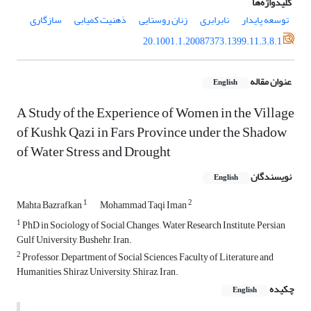
کلیدواژه‌ها
توسعه پایدار
نابرابری
زنان روستایی
ذهنیت کمیابی
سازگاری
20.1001.1.20087373.1399.11.3.8.1
عنوان مقاله
English
A Study of the Experience of Women in the Village
of Kushk Qazi in Fars Province under the Shadow
of Water Stress and Drought
نویسندگان
English
1
2
Mahta Bazrafkan
Mohammad Taqi Iman
1
PhD in Sociology of Social Changes , Water Research Institute, Persian
Gulf University, Bushehr, Iran.
2
Professor, Department of Social Sciences, Faculty of Literature and
Humanities, Shiraz University, Shiraz, Iran.
چکیده
English