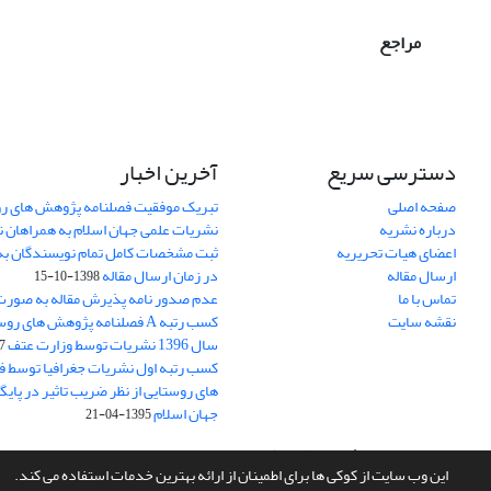
مراجع
دسترسی سریع
آخرین اخبار
صفحه اصلی
تبریک موفقیت فصلنامه پژوهش های رو
درباره نشریه
نشریات علمی جهان اسلام به همراهان 
اعضای هیات تحریریه
ثبت مشخصات کامل تمام نویسندگان به
ارسال مقاله
در زمان ارسال مقاله
1398-10-15
تماس با ما
عدم صدور نامه پذیرش مقاله به صور
نقشه سایت
کسب رتبه A فصلنامه پژوهش های ر
سال 1396 نشریات توسط وزارت عتف
03
کسب رتبه اول نشریات جغرافیا توسط 
های روستایی از نظر ضریب تاثیر در پایگ
جهان اسلام
1395-04-21
سامانه مدیریت نشریات علمی.
طراحی و پیاده سازی از
سیناوب
این وب سایت از کوکی ها برای اطمینان از ارائه بهترین خدمات استفاده می کند.