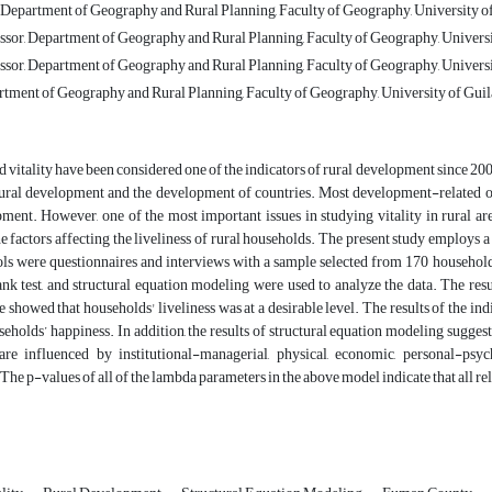
Department of Geography and Rural Planning, Faculty of Geography, University of 
ssor, Department of Geography and Rural Planning, Faculty of Geography, Universit
ssor, Department of Geography and Rural Planning, Faculty of Geography, University
rtment of Geography and Rural Planning, Faculty of Geography, University of Guila
d vitality have been considered one of the indicators of rural development since 200
rural development and the development of countries. Most development-related org
ment. However, one of the most important issues in studying vitality in rural area
he factors affecting the liveliness of rural households. The present study employs 
ols were questionnaires and interviews with a sample selected from 170 household
ank test, and structural equation modeling were used to analyze the data. The re
 showed that households' liveliness was at a desirable level. The results of the indi
seholds’ happiness. In addition, the results of structural equation modeling sugge
 are influenced by institutional-managerial, physical, economic, personal-psych
 The p-values of all of the lambda parameters in the above model indicate that all r