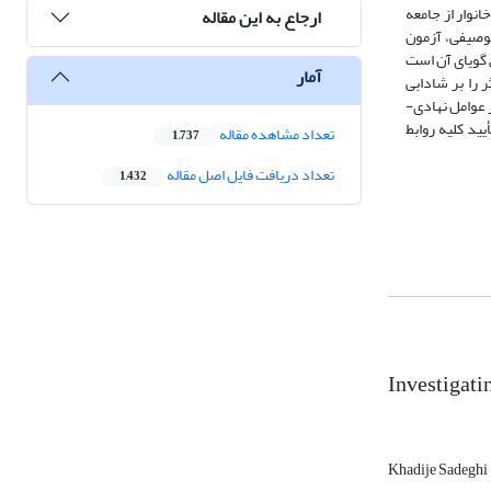
ست. تحقیق حاضر از نظر هدف کاربردی و روش انجام آن توصیفی- تحلیلی است. ابزار گردآوری داده‌ها، پرسشنامه و مصاحبه از نمونه‌ای منتخب مشتمل بر 170 خانوار از جامعه
ارجاع به این مقاله
 آمار توصیفی، آزمون
 گویای آن است
آمار
که از بین 30 شاخص در نظر گرفته‌شده، 18 شاخص بیشترین اثر را بر شادابی
 عوامل نهادی-
امدا در مدل فوق حاکی از تأیید کلیه روابط
تعداد مشاهده مقاله
1,737
تعداد دریافت فایل اصل مقاله
1,432
Investigati
Khadije Sadeghi