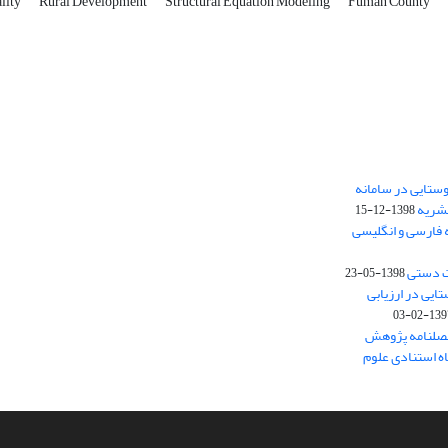
ality
Rural Development
Structural Equation Modeling
Fuman County
ستایی در سامانه
نشریه
1398-12-15
 فارسی و انگلیسی
ت دستی
1398-05-23
وستایی در ارزیابی
1397-02-
فصلنامه پژوهش
اه استنادی علوم