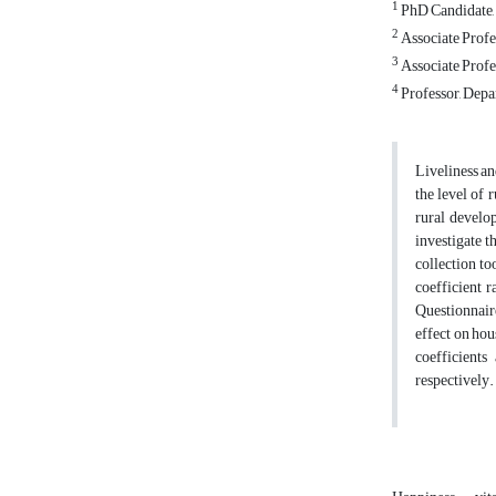
1
PhD Candidate, 
2
Associate Profe
3
Associate Profe
4
Professor, Depa
Liveliness an
the level of 
rural develop
investigate t
collection to
coefficient r
Questionnaire
effect on hou
coefficients
respectively.