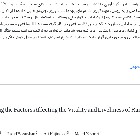
بوده ا
ن فومن (N=18675) با استفاده از تخمین شخصی و به روش نمونه‌گیری سهمیه‌ای بوده است. برای تجزیه‌وتحلیل داده‌ها از
است. نتایج سنجش میزان شادابی خانوارهای روستایی با استفاده از پرسشنامه فوردایس
که شادابی خانوارها در سطح مطلوبی قرار داشته است. نتایج شاخص‌های مؤثر بر شادابی نشان داد 
ی نشان داد مدل استاندارد مرتبه دوم شادابی خانوارها به ترتیب ضرایب مسیر متأثر از
مدیریتی، کالبدی، اقتصادی، شخصی-روان‌شناختی، اجتماعی، زیست‌محیطی، جغرافیایی و برخورداری قرار دارد. مقدار p کلیه پارامترهای ل
فومن
ng the Factors Affecting the Vitality and Liveliness of
1
2
3
4
Javad Bazafshan
Ali Hajinejad
Majid Yasoori