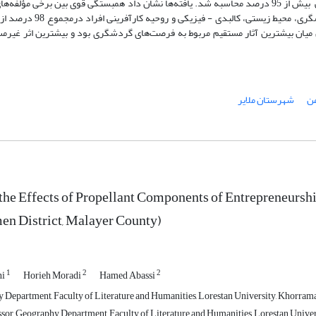
کارآفرینی، فرصت‌های گردشگری، اقتصادی، اجتماعی، فیزیکی و زیست‌محیطی بیش از 95 درصد محاسبه شد. یافته‌ها نشان داد همبستگی قوی بین بر
متغیر کارآفرینی گردشگری روستایی وجود دارد. مؤلفه‌های فرصت‌ها
میان بیشترین آثار مستقیم مربوط به فرصت‌های گردشگری بود و بیشترین اثر غیرمس
ن
شهرستان ملایر
the Effects of Propellant Components of Entrepreneursh
en District, Malayer County)
1
2
2
ni
Horieh Moradi
Hamed Abassi
Department, Faculty of Literature and Humanities, Lorestan University, Khorrama
ssor, Geography Department, Faculty of Literature and Humanities, Lorestan Univer