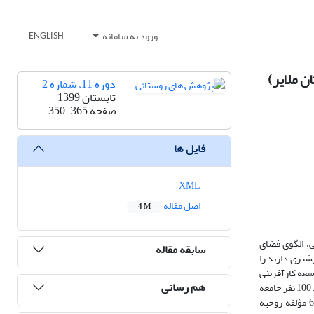
ورود به سامانه
ENGLISH
 ملایر)
دوره 11، شماره 2
تابستان 1399
صفحه
350-365
فایل ها
XML
اصل مقاله
4 M
، الگوی فضای
سابقه مقاله
یشتری دارند را
وسعه کارآفرینی
هم رسانی
در مقصدهای گردشگری روستایی بخش سامن شهرستان ملایر پرداخت؛ روش پژوهش توصیفی‌ - تحلیلی و از نوع کاربردی بود. صاحبان کسب‌وکار مبل و منبت، به تعداد 100 نفر جامعه
آماری این پژوهش را تشکیل دادند. برای گرد‌آوری داده‌ها از روش‌های میدانی و پرسشنامه‌ای استفاده شد که پایایی آن با استفاده از آزمون آلفای کرونباخ برای 6 مؤلفه روحیه