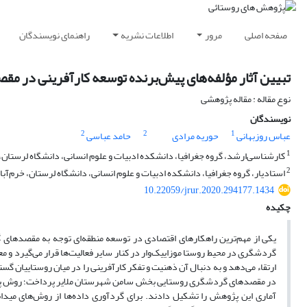
صفحه اصلی
مرور
اطلاعات نشریه
راهنمای نویسندگان
تبیین آثار مؤلفه‌های پیش‌برنده توسعه کارآفرینی در 
نوع مقاله : مقاله پژوهشی
نویسندگان
2
2
1
عباس روزبهانی
حوریه مرادی
حامد عباسی
1
کارشناسی‌‌ارشد، گروه جغرافیا، دانشکده ادبیات و علوم انسانی، دانشگاه لرستان، خ
2
استادیار، گروه جغرافیا، دانشکده ادبیات و علوم انسانی، دانشگاه لرستان، خرم‌آباد
10.22059/jrur.2020.294177.1434
چکیده
یکی از مهم‌ترین راهکارهای اقتصادی در توسعه منطقه‌ای توجه به مقصدهای
گردشگری در محیط روستا موزاییک‌وار در کنار سایر فعالیت‌ها قرار می‌گیرد و معم
ارتقاء می‌دهد و به دنبال آن ذهنیت و تفکر کارآفرینی را در میان روستاییان گس