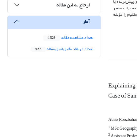
خی مؤلفه‌های پیش‌برنده با
ارجاع به این مقاله
ی گردشگری، محیط زیستی، کالبدی - فیزیکی و روحیه کارآفرینی افراد درمجموع 98 درصد از تغییرات متغیر
تقیم را مؤلفه
آمار
تعداد مشاهده مقاله
1,528
تعداد دریافت فایل اصل مقاله
927
Explaining 
Case of Sam
Abass Roozbaha
1
MSc, Geography 
2
Assistant Profe