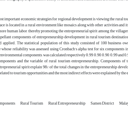
st important economic strategies for regional development is viewing the rural touri
ace is located in a rural environment like mosaics along with other activities and it
more human labor, thereby promoting the entrepreneurial spirit among the villagers. 
ropellant components of entrepreneurship development in rural tourism destinatio
d applied. The statistical population of this study consisted of 100 business ow
 whose reliability was assessed using Cronbach's alpha test for six components inc
environmental components, was calculated respectively 0.99, 0.90, 0.90, 0.99 and 0.9
omponents and the variable of rural tourism entrepreneurship. Components of t
trepreneurial spirit explain 98% of the total changes in the entrepreneurship deve
related to tourism opportunities and the most indirect effects were explained by t
omponents
Rural Tourism
Rural Entrepreneurship
Samen District
Mala