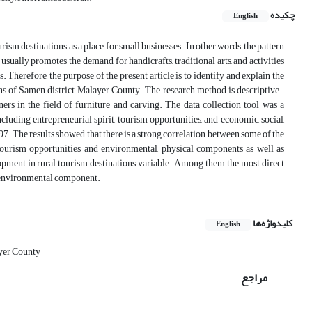
چکیده
English
sm destinations as a place for small businesses. In other words, the pattern
 usually promotes the demand for handicrafts, traditional arts, and activities
Therefore, the purpose of the present article is to identify and explain the
ns of Samen district, Malayer County. The research method is descriptive-
ners in the field of furniture and carving. The data collection tool was a
luding entrepreneurial spirit, tourism opportunities, and economic, social,
7. The results showed that there is a strong correlation between some of the
ourism opportunities and environmental, physical components as well as
lopment in rural tourism destinations variable. Among them, the most direct
he environmental component.
کلیدواژه‌ها
English
yer County
مراجع