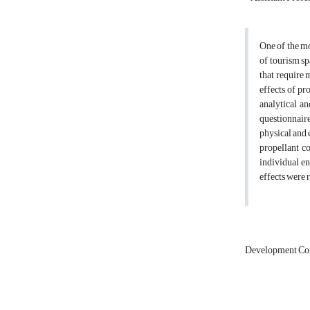
One of the mo
of tourism sp
that require 
effects of p
analytical an
questionnaire
physical and 
propellant c
individual en
effects were 
Development C