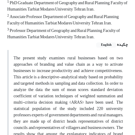
1
PhD Graduate, Department of Geography and Rural Planning, Faculty of
Humanities, Tarbiat Modares University, Tehran, Iran.
2
Associate Professor, Department of Geography and Rural Planning,
Faculty of Humanities, Tarbiat Modares University, Tehran, Iran.
3
Professor, Department of Geography and Rural Planning, Faculty of
Humanities, Tarbiat Modares University, Tehran, Iran.
چکیده
English
The present study examines rural businesses based on two
approaches of branding and value chain as a way to activate
businesses to increase productivity and achieve competitiveness.
This article is a descriptive-analytical study based on probability
and targeted methods in sampling and data collection. In order to
analyze the data, the sum of mean scores, standard deviation,
coefficient of variation, techniques of weighted summation and
multi-criteria decision making (ARAS) have been used. The
statistical population of the study included 220 university
professors, experts of government departments and rural managers;
they are made up of district heads, representatives of district
councils, and representatives of villagers and business owners. The
results show that among the explanatory indicators of brand