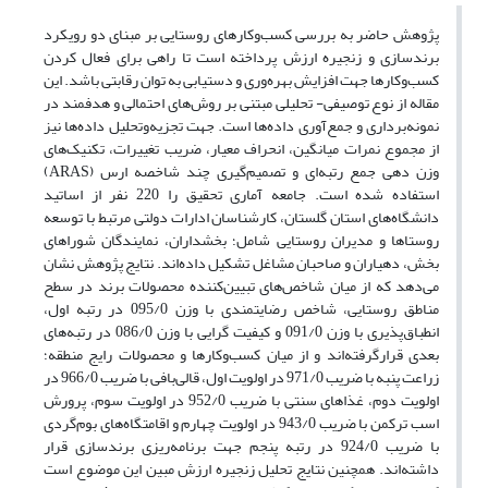
پژوهش حاضر به بررسی کسب‌وکارهای روستایی بر مبنای دو رویکرد
برندسازی و زنجیره ارزش پرداخته است تا راهی برای فعال کردن
کسب‌وکارها جهت افزایش بهره‌وری و دستیابی به توان رقابتی باشد. این
مقاله از نوع توصیفی- تحلیلی مبتنی بر روش‌های احتمالی و هدفمند در
نمونه‌برداری و جمع‌آوری داده‌ها است. جهت تجزیه‌وتحلیل داده‌ها نیز
از مجموع نمرات میانگین، انحراف معیار، ضریب تغییرات، تکنیک‌های
وزن دهی جمع رتبه‌ای و تصمیم‌گیری چند شاخصه ارس (ARAS)
استفاده شده است. جامعه آماری تحقیق را 220 نفر از اساتید
دانشگاه‌های استان گلستان، کارشناسان ادارات دولتی مرتبط با توسعه
روستاها و مدیران روستایی شامل؛ بخشداران‌، نمایندگان شوراهای
بخش، دهیاران و صاحبان مشاغل تشکیل داده‌اند. نتایج پژوهش نشان
می‌دهد که از میان شاخص‌های تبیین‌کننده محصولات برند در سطح
مناطق روستایی، شاخص‌ رضایتمندی با وزن 095/0 در رتبه اول،
انطباق‌پذیری با وزن 091/0 و کیفیت گرایی با وزن 086/0 در رتبه‌های
بعدی قرارگرفته‌اند و از میان کسب‌وکارها و محصولات رایج منطقه؛
زراعت پنبه با ضریب 971/0 در اولویت اول، قالی‌بافی با ضریب 966/0 در
اولویت دوم، غذاهای سنتی با ضریب 952/0 در اولویت سوم، پرورش
اسب ترکمن با ضریب 943/0 در اولویت چهارم و اقامتگاه‌های بوم‌گردی
با ضریب 924/0 در رتبه پنجم جهت برنامه‌ریزی برندسازی قرار
داشته‌اند. همچنین نتایج تحلیل زنجیره ارزش مبین این موضوع است