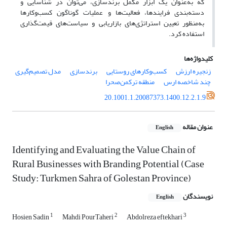
که به‌عنوان یک ابزار مکمل برندسازی، می‌توان در شناسایی و
دسته‌بندی فرایندها، فعالیت‌ها و عملیات گوناگون کسب‌وکارها
به‌منظور تعیین استراتژی‌های بازاریابی و سیاست‌های قیمت‌‌گذاری
استفاده کرد.
کلیدواژه‌ها
زنجیره ارزش
کسب‌وکارهای روستایی
برندسازی
مدل تصمیم‌گیری
چند شاخصه ارس
منطقه ترکمن‌صحرا
20.1001.1.20087373.1400.12.2.1.9
عنوان مقاله
English
Identifying and Evaluating the Value Chain of
Rural Businesses with Branding Potential (Case
Study: Turkmen Sahra of Golestan Province)
نویسندگان
English
1
2
3
Hosien Sadin
Mahdi PourTaheri
Abdolreza eftekhari