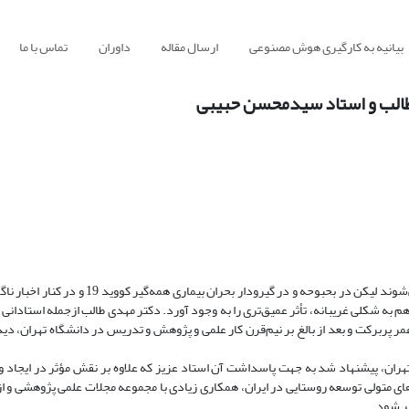
بیانیه به کارگیری هوش مصنوعی
ارسال مقاله
داوران
تماس با ما
ی طالب و استاد سیدمحسن حبیبی
چه اینکه مرگ پدیده غیرقابل‌اجتناب و واقعیتی است که همگان با آن مواجه می‌شوند لیکن در بحبوحه 
به شکلی غریبانه، تأثر عمیق‌تری را به وجود آورد. دکتر مهدی طالب ازجمله استادانی ب
رضه قلبی و بیماری کرونا روز یکشنبه 5 مرداد 1399، پس از 75 سال عمر پربرکت و بعد از بالغ بر نیم‌قرن کار علمی و پژوهش و تدریس در دانشگاه ت
ران، پیشنهاد شد به جهت پاسداشت آن استاد عزیز که علاوه بر نقش مؤثر در ایجاد 
های متولی توسعه روستایی در ایران، همکاری زیادی با مجموعه مجلات علمی پژوهشی و ا
ر شود.