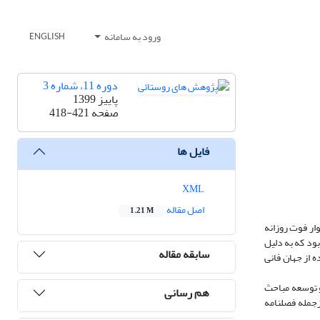
ورود به سامانه
ENGLISH
دوره 11، شماره 3
پاییز 1399
صفحه
418-421
فایل ها
XML
اصل مقاله
1.21 M
و در گیرودار بحران بیماری همه‌گیر کووید 19 و در کنار اخبار ناگوار فوت روزانه
ود که به دلیل
سابقه مقاله
هران، دیده از جهان فانی
و توسعه مباحث
هم رسانی
زجمله فصلنامه