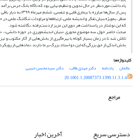
یادداشت موردنظر در حال تدوین و تنظیم نهایی بود که ناگاه بانگ جرس برآم
پس از سال‌ها مبارزه 
منظر، به‌ویژه بنیان تفکر و اندیشه علمی، ارتباط‌ها و مراودات تنگاتنگ علمی در 
که این نوشتار در پاسداشت هر دوی این عزیز ازدست‌رفته، نگاشته شود.
مبحث حاضر حول سه موضوع محوری «بنیان اندیشه‌ورزی در حوزه دانشی»، «نگاه
تلاش شد تا در زمان بسیار کوتاه با بهره‌گیری از بخش‌هایی از آثار مکتوب و ن
بخش اندکی از حق بزرگی که این دو استاد بزرگ بر ما دارند، نمادهایی از رویکر
کلیدواژه‌ها
عالمان
یادنامه
دکتر مهدی طالب
دکتر سیدمحسن حبیبی
20.1001.1.20087373.1399.11.3.1.4
مراجع
دسترسی سریع
آخرین اخبار