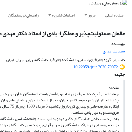
صفحه اصلی
مرور
اطلاعات نشریه
راهنمای نویسندگان
عالمان مسئولیت‌پذیر و عملگرا: یادی از استاد دکتر مهد
نویسنده
سیدعلی بدری
دانشیار، گروه جغرافیای انسانی، دانشکده جغرافیا، دانشگاه تهران، تهران، ایران.
10.22059/jrur.2020.79072
چکیده
مقدمه
چند ده هزار تن از مردم سرتاسر جهان، خبر از دست دادن چهره‌های علمی، آن هم 
ابتلا به عا
فروبست و به دیار باقی شتافت.
بعد از دست دادن جناب آقای دکتر مهدی طالب استاد جامعه‌شناسی دانشگاه ته
توسعه روستایی در مراکز دانشگاهی و نیز برقراری پیوند میان دانشگاه و نهاد
پژوهش‌های روستایی داشتند، یادداشتی تدوین و در اولین شماره پیش‌رو منتش