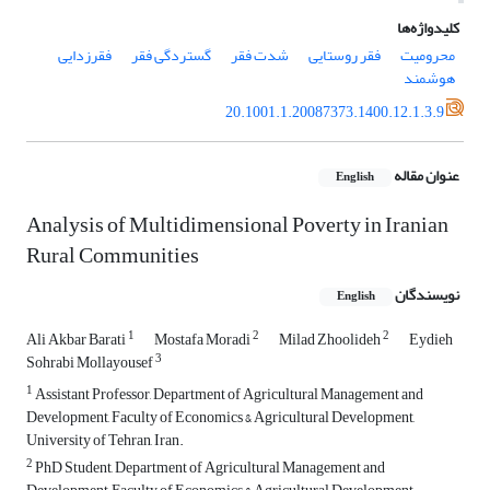
کلیدواژه‌ها
محرومیت
فقر روستایی
شدت فقر
گستردگی فقر
فقرزدایی
هوشمند
20.1001.1.20087373.1400.12.1.3.9
عنوان مقاله
English
Analysis of Multidimensional Poverty in Iranian
Rural Communities
نویسندگان
English
1
2
2
Ali Akbar Barati
Mostafa Moradi
Milad Zhoolideh
Eydieh
3
Sohrabi Mollayousef
1
Assistant Professor, Department of Agricultural Management and
Development, Faculty of Economics & Agricultural Development,
University of Tehran, Iran.
2
PhD Student, Department of Agricultural Management and