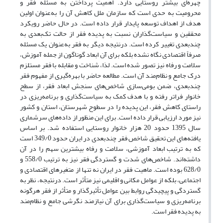
چهره‌ای بیشتر روستایی دارد. اهمیت پرداختن به مسئله فقر و
محرومیت به حدی است که سازمان ملل کاهش آن را به‌عنوان اولین
هدف از اهداف توسعه پایدار قرار داده است. در حال حاضر رویکرد
محققین و سیاست‌گذاران نسبت به پدیده فقر از حالت تک‌بعدی به
چندبعدی تغییر کرده است. درنتیجه دیگر به فقر به‌عنوان یک مسئله
صرفاً اقتصادی نگاه نشده بلکه برای آن ابعاد گوناگون از جمله آموزش،
سلامت و رفاه نیز تصور شده است. لذا، شناخت و مقابله با فقر مستلزم
درک جامع و نظام‌مند آن است. مطالعه حاضر با بهره‌گیری از مفهوم فقر
چندبعدی، ضمن بومی‌سازی شاخص‌های سنجش ابعاد فقر، از سطح
خانوار فراتر رفته و با هدف کمک به سیاست‌گذاری و برنامه‌ریزی در
راستای کاهش فقر، این پدیده را در سطوح شهرستان، استان و کشور
نیز مورد ارزیابی قرار داده است. برای این منظور از داده‌های سرشماری
سال 1395 حدود 20 هزار خانوار روستایی استفاده شد. بر اساس
یافته‌های این تحقیق شاخص فقر چندبعدی در ایران حدود 349/0 است
که به ترتیب ابعاد آموزشی، سلامت و رفاه بیشترین سهم را در آن
داشته‌اند. شاخص‌های شدت و گستردگی فقر نیز به ترتیب 558/0 و
628/0 بوده است. ماهیت فقر در ایران نه تنها از متغیرهای اقتصادی و
اجتماعی، بلکه از عوامل مکانی و اقلیمی نیز متأثر است. درنتیجه، نظر به
گستردگی و پیچیدگی روابط بین عوامل تأثیرگذار و متأثر از فقر هرگونه
برنامه‌ریزی و سیاست‌گذاری برای آن نیازمند نگرشی جامع و نظام‌مند
به پدیده فقر است.