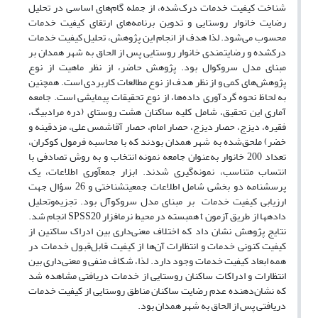
شناخت کیفیت خدمات درک‌شده، از جمله گام‌های اساسی در تحلیل
رضایت خانوار روستایی و تدوین برنامه‌های ارتقای کیفیت خدمات
محسوب می‌شود. لذا هدف از انجام این پژوهش، تحلیل کیفیت خدمات
درک‏شده و رضایتمندی خانوار روستایی پس از الحاق به شهر همدان بر
مبنای مدل سروکوال بود. پژوهش حاضر، از نظر ماهیت از نوع
پژوهش‌های کمی و از نظر هدف از نوع مطالعات کاربردی است. همچنین
به لحاظ نحوه گردآوری داده‌‏ها، از نوع تحقیقات پیمایشی است. جامعه
آماری این تحقیق، شامل کلیه ساکنان هشت روستای (دره مرادبیگ،
فقیره، دیزج، حصار دیزج، حصار امام، حصار آقاشمس علی، مزدقینه و
خضر) ملحق‌شده به شهر همدان بودند که با محاسبه فرمول کوکران،
تعداد 200 خانوار به‌عنوان جامعه نمونه انتخاب و به روش تصادفی با
انتساب متناسب، نمونه‌گیری شدند. ابزار جمع‏آوری اطلاعات، یک
پرسشنامه دو بخشی شامل اطلاعات جمعیت‏شناختی و 26 سؤال جهت
ارزیابی کیفیت خدمات بر مبنای مدل سروکوآل بود. تجزیه‌وتحلیل
داده‏ها از طریق آزمون t همبسته در محیط نرم‏افزار SPSS20 انجام شد.
نتایج پژوهش نشان داد که اختلاف معنی‌داری بین ادراک ساکنین از
کیفیت کنونی خدمات و انتظارات آن‌ها از کیفیت قابل‌قبول خدمات در
همه ابعاد کیفیت خدمات وجود دارد. لذا، شکاف منفی و معنی‌داری بین
انتظارات و ادراکات ساکنان روستایی از خدمات دریافتی مشاهده شد
که نشان‌دهنده عدم رضایت ساکنان مناطق روستایی از کیفیت خدمات
دریافتی پس از الحاق به شهر همدان بود.