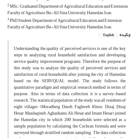
2
MSc. Graduated, Department of Agricultural Education and Extension,
Faculty of Agriculture, Bu-Ali Sina University, Hamedan, Iran.
3
PhD Student, Department of Agricultural Education and Extension,
Faculty of Agriculture, Bu-Ali Sina University, Hamedan, Iran.
چکیده
English
Understanding the quality of perceived services is one of the key
steps in analyzing rural household satisfaction and developing
service quality improvement programs. Therefore, the purpose of
this study was to analyze the quality of perceived services and
satisfaction of rural households after joining the city of Hamedan
based on the SERVQUAL model. The study follows the
quantitative paradigm and empirical research method in terms of
purpose. Also, in terms of data collection, it is a survey-based
research. The statistical population of the study was all residents of
eight villages (Moradbeig Dareh, Faghireh, Khezr, Dizaj, Dizaj
Hesar, Mazdaqineh, Aghashams Ali Hesar and Imam Hesar) joined
the Hamedan city in which 200 households were selected as a
sample population by calculating the Cochran formula and were
surveyed through stratified random sampling. The data collection