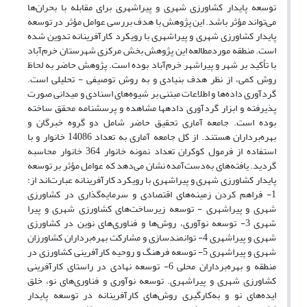
توسعه پایدار کشاورزی شهری و پیراشهری برای مقابله با بحران‌ها
می‌تواند مؤثر باشد. این پژوهش با هدف بررسی عوامل مؤثر در توسعه
پایدار کشاورزی شهری و پیراشهری با رویکرد کارآفرینانه تدوین شده
است. منطقه موردمطالعه این پژوهش بخش مرکزی شهرستان خرم‌آباد
با تأکید بر شهر و پیراشهر خرم‌آباد بوده است. پژوهش حاضر به لحاظ
روش کمی، از نظر هدف بنیادی و به روش توصیفی - تحلیلی است.
گردآوری داده‌ها و اطلاعات مبتنی بر شیوه‌های اسنادی و میدانی صورت
پذیرفته و ابزار گردآوری داده‎ها مشاهده و پرسشنامه محقق ساخته
بوده است. جامعه آماری تحقیق حاضر شامل دو گروه خبرگان و
بهره‌برداران هستند. از کل جامعه آماری به تعداد 14086 خانوار و با
استفاده از فرمول کوکران تعداد نمونه خانوار 364 خانوار محاسبه
گردید. یافته‌های به‌دست‌آمده نشان می‌دهد که عوامل مؤثر بر توسعه
پایدار کشاورزی شهری و پیراشهری با رویکرد کارآفرینانه عبارت‌اند از:
1- فراهم کردن زمینه‌های اقتصادی و سرمایه‌گذاری در کشاورزی
شهری و پیراشهری - توسعه زیرساخت‌های کشاورزی شهری و پیرا
شهری 3- توسعه نوآوری، روش‌ها و فناوری‌های نوین در کشاورزی
شهری و پیراشهری 4- توانمند‌سازی و مشارکت بهره‌برداران کشاورزان
شهری و پیراشهری 5- توسعه فرهنگ و روحیه کارآفرینی کشاورزی در
منطقه و بهره‌برداران محلی 6- توسعه نهادی در راستای کارآفرینی
کشاورزی شهری و پیراشهری. توسعه نوآوری و فناوری‌های نو، خلق
ایده‌های نو و به‌کارگیری روش‌های کارآفرینانه در توسعه پایدار