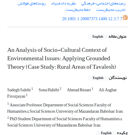
زمینه‌های اجتماعی-فرهنگی
نظریه داده‌بنیاد
روستاهای طوالش
تخریب محیط‌زیست
حفظ محیط‌زیست
20.1001.1.20087373.1400.12.3.7.7
عنوان مقاله
English
An Analysis of Socio-Cultural Context of
Environmental Issues: Applying Grounded
Theory (Case Study: Rural Areas of Tavalesh)
نویسندگان
English
1
2
1
Sadegh Salehi
Sona Habibi
Ahmad Rezaei
Ali Asghar
1
Firozjayan
1
Associate Professor, Department of Social Sciences, Faculty of
Humanities & Social Sciences, University of Mazandaran, Babolsar, Iran.
2
PhD Student, Department of Social Sciences, Faculty of Humanities &
Social Sciences, University of Mazandaran, Babolsar, Iran.
چکیده
English