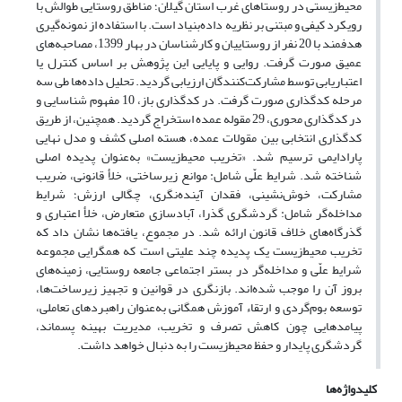
محیط‌زیستی در روستاهای غرب استان گیلان؛ مناطق روستایی طوالش با
رویکرد کیفی و مبتنی بر نظریه داده‌بنیاد است. با استفاده از نمونه‌گیری
هدفمند با 20 نفر از روستاییان و کارشناسان در بهار 1399، مصاحبه‌های
عمیق صورت گرفت. روایی و پایایی این پژوهش بر اساس کنترل یا
اعتباریابی توسط مشارکت‌کنندگان ارزیابی گردید. تحلیل داده‌ها طی سه
مرحله کدگذاری صورت گرفت. در کدگذاری باز، 10 مفهوم شناسایی و
در کدگذاری محوری، 29 مقوله عمده استخراج گردید. همچنین، از طریق
کدگذاری انتخابی بین مقولات عمده، هسته اصلی کشف و مدل نهایی
پارادایمی ترسیم شد. «تخریب محیط‌زیست» به‌عنوان پدیده اصلی
شناخته شد. شرایط علّی شامل: موانع زیرساختی، خلأ قانونی، ضریب
مشارکت، خوش‌نشینی، فقدان آینده‌نگری، چگالی ارزش؛ شرایط
مداخله‌گر شامل: گردشگری گذرا، آبادسازی متعارض، خلأ اعتباری و
گذرگاه‌های خلاف قانون ارائه شد. در مجموع، یافته‌ها نشان داد که
تخریب محیط‌زیست یک پدیده چند علیتی است که همگرایی مجموعه‌
شرایط علّی و مداخله‌گر در بستر اجتماعی جامعه روستایی، زمینه‌های
بروز آن را موجب شده‌اند. بازنگری در قوانین و تجهیز زیرساخت‌ها،
توسعه بوم‌گردی و ارتقاء آموزش همگانی به‌عنوان راهبردهای تعاملی،
پیامدهایی چون کاهش تصرف و تخریب، مدیریت بهینه پسماند،
گردشگری پایدار و حفظ محیط‌زیست را به دنبال خواهد داشت.
کلیدواژه‌ها