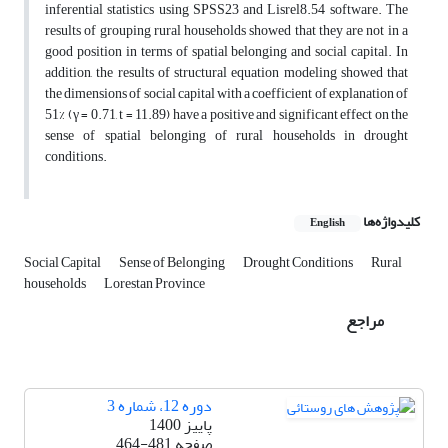
inferential statistics using SPSS23 and Lisrel8.54 software. The
results of grouping rural households showed that they are not in a
good position in terms of spatial belonging and social capital. In
addition, the results of structural equation modeling showed that
the dimensions of social capital with a coefficient of explanation of
51% (γ = 0.71, t = 11.89) have a positive and significant effect on the
sense of spatial belonging of rural households in drought
conditions.
کلیدواژه‌ها
English
Social Capital
Sense of Belonging
Drought Conditions
Rural
households
Lorestan Province
مراجع
دوره 12، شماره 3
پاییز 1400
صفحه
464-481