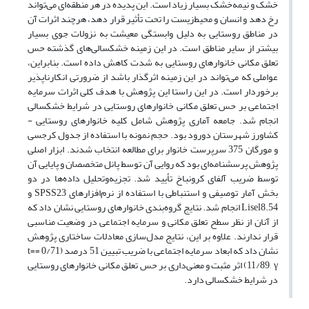
خشک و نیمه‌خشک بسیار زیاد است. این پدیده در هر منطقه‌ای می‌تواند
رخ دهد و انسان و محیط‌زیست را تحت تأثیر قرار دهد، هرچند اثرات آن
در مناطق روستایی به دلیل وابستگی معیشت به نزولات جوی بسیار
بیشتر از سایر مناطق است. در این زمینه خشکسالی‏‌های گذشته حس
تعلق مکانی خانوارهای روستایی به شدت کاهش داده است. بنابراین،
عواملی که می‏‌تواند در این زمینه اثرگذار باشد از ضرورتی انکارناپذیر
برخوردار است. در این راستا این پژوهش با هدف کلی اثرات سرمایه
اجتماعی بر حس تعلق مکانی خانوارهای روستایی در شرایط خشکسالی
انجام شد. جامعه آماری پژوهش شامل کلیه خانوارهای روستایی -
کشاورز شهرستان دورود بود. حجم نمونه با استفاده از جدول کرجسی
و مورگان 375 سرپرست خانوار برای مطالعه انتخاب شدند. ابزار اصلی
پژوهش پرسشنامه‏‌ای بود که روایی آن توسط پانل متخصصان و پایایی آن
توسط ضریب آلفای کرونباخ تأیید شد. تجزیه‌وتحلیل داده‏‌ها در دو
بخش آمار توصیفی و استنباطی با استفاده از نرم‌‏افزارهای SPSS23 و
Lisel8.54 انجام شد. نتایج گروه‌‏بندی خانوارهای روستایی نشان داد که
از آنان از نظر سطح تعلق مکانی و سرمایه اجتماعی در وضعیت مناسبی
قرار ندارند. علاوه بر این، نتایج مدل‌سازی معادلات ساختاری پژوهش
نشان داد که ابعاد سرمایه اجتماعی با ضریب تبیین 51 درصد (0/71 =t=
11/89, γ) اثر مثبت و معنی‏‌داری بر حس تعلق مکانی خانوارهای روستایی
در شرایط خشکسالی دارد.