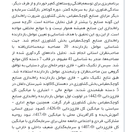
برنامه‌‏ریزی برای توسعه‏‌یافتگی روستاهای کم‌‏برخوردار و از طرف دیگر،
سادگی فناوری، نیاز به سرمایه کمتر، دوره کوتاه‌‏تر بازگشت سرمایه و
دیگر مزایای صنایع کوچک‌مقیاس بخش کشاورزی ضرورت راه‌‏اندازی
این گونه صنایع را بیشتر از قبل نمایان ساخته است. اگرچه مسیر
راه‌‏اندازی این صنایع همیشه هموار نیست و با موانع مختلفی مواجه
است. از این رو، این تحقیق با هدف شناسایی و ‏تعیین عوامل بازدارنده
راه‌‏اندازی صنایع کوچک‌مقیاس بخش کشاورزی انجام شد. جهت
شناسایی عوامل بازدارنده، 20 مصاحبه نیمه‏‌ساختاریافته با
صاحب‏‌نظران استانی انجام شد. تحلیل داده‌های گردآوری شده از
مصاحبه‌‏ها، منجر به شناسایی 41 مفهوم، در قالب 7 دسته کلان موانع
شد. سپس از تکنیک دلفی - فازی دومرحله‌ای برای دستیابی به توافق
گروهی بین صاحب‏‌نظران و رتبه‌‏بندی عوامل بازدارنده استفاده شد.
طبق نتایج تکنیک دلفی - فازی عوامل بازدارنده راه‌‏اندازی صنایع
کوچک‌مقیاس بخش کشاورزی در دهستان کاکاوند شهرستان دلفان در
5 دسته طبقه‌بندی شدند. موانع مالی - اعتباری با میانگین کل
فازی‌‏زدایی (442/0) در اولویت اول عوامل بازدارنده راه‌‏اندازی صنایع
کوچک‌مقیاس بخش کشاورزی قرار گرفت. همچنین موانع اداری -
سیاستی با میانگین کل فازی‏‌زدایی (426/0)، کمبود نیروی انسانی
آموزش‌‏دیده و کارآفرینان محلی با میانگین (417/0)، نبود روحیه
مشارکتی، فردی و اجتماعی جامعه محلی برای سرمایه‏‌گذاری با میانگین
کل فازی‏‌زدایی (407/0) و سرمایه‌‏گذاری ضعیف داخلی و خارجی با