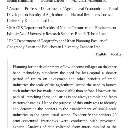
Mehdi Rahimian
Hossein Zareei
Mandana , Masoudirad,
1
Associate Professor, Department of Agricultural Economics and Rural
Development, Faculty of Agriculture and Natural Resources, Lorestan
University, Khoramabbad, Iran.
2
MA, GIS Department, Faculty of Natural Resources and Environment,
Islamic Azad University, Research Sciences Branch, Tehran, Iran.
3
PhD, Department of Geography and Urban Planning, Faculty of
Geography, Sistan and Baluchestan University, Zahedan, Iran.
چکیده
English
Planning for the development of low-income villages, on the other
hand, technology simplicity, the need for less capital, a shorter
period of return on investment and other benefits of small
industries, the scale of the agricultural sector, the need to launch
such industries has made it more visible than before. However, the
path of launching these industries is not always simple and faces
various obstacles. Hence, the purpose of this study was to identify
and determine the barriers to the establishment of small-scale
industries in the agricultural sector. To identify the barriers, 20
semi-structured interviews were conducted with provincial
experts. Analysis of data collected from interviews led to the