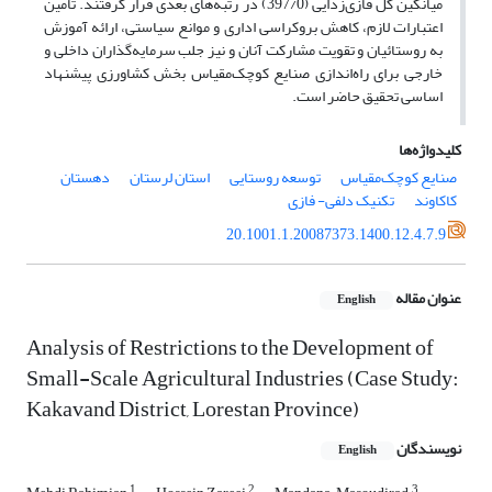
میانگین کل فازی‏‌زدایی (397/0) در رتبه‏‌های بعدی قرار گرفتند. تأمین
اعتبارات لازم، کاهش بروکراسی اداری و موانع سیاستی، ارائه آموزش
به روستائیان و تقویت مشارکت آنان و نیز جلب سرمایه‏‌گذاران داخلی و
خارجی برای راه‌‏اندازی صنایع کوچک‌مقیاس بخش کشاورزی پیشنهاد
اساسی تحقیق حاضر است.
کلیدواژه‌ها
صنایع کوچک‌مقیاس
توسعه روستایی
استان لرستان
دهستان
کاکاوند
تکنیک دلفی- فازی
20.1001.1.20087373.1400.12.4.7.9
عنوان مقاله
English
Analysis of Restrictions to the Development of
Small-Scale Agricultural Industries (Case Study:
Kakavand District, Lorestan Province)
نویسندگان
English
1
2
3