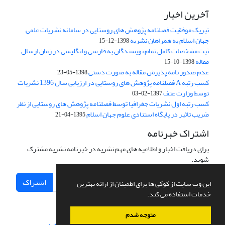
آخرین اخبار
تبریک موفقیت فصلنامه پژوهش های روستایی در سامانه نشریات علمی
جهان اسلام به همراهان نشریه
1398-12-15
ثبت مشخصات کامل تمام نویسندگان به فارسی و انگلیسی در زمان ارسال
مقاله
1398-10-15
عدم صدور نامه پذیرش مقاله به صورت دستی
1398-05-23
کسب رتبه A فصلنامه پژوهش های روستایی در ارزیابی سال 1396 نشریات
توسط وزارت عتف
1397-02-03
کسب رتبه اول نشریات جغرافیا توسط فصلنامه پژوهش های روستایی از نظر
ضریب تاثیر در پایگاه استنادی علوم جهان اسلام
1395-04-21
اشتراک خبرنامه
برای دریافت اخبار و اطلاعیه های مهم نشریه در خبرنامه نشریه مشترک
شوید.
اشتراک
این وب سایت از کوکی ها برای اطمینان از ارائه بهترین
خدمات استفاده می کند.
متوجه شدم
سامانه مدیریت نشریات علمی.
طراحی و پیاده سازی از
سیناوب