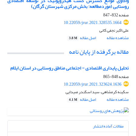
واکاوی موانع گسترش کشت هیدروپونیک در توسعه اقتصادی
روستایی (موردمطالعه: بخش مرکزی شهرستان گرگان)
صفحه
832-847
10.22059/jrur.2021.328535.1664
علی اکبر نجفی کانی
مشاهده مقاله
اصل مقاله
3.8 M
مقاله برگرفته از پایان نامه
تحلیل پایداری اقتصادی - اجتماعی مناطق روستایی در استان ایلام
صفحه
848-865
10.22059/jrur.2021.323624.1636
سکینه کرمشاهی، سید اسکندر صیدایی
مشاهده مقاله
اصل مقاله
4.1 M
مقالات آماده انتشار