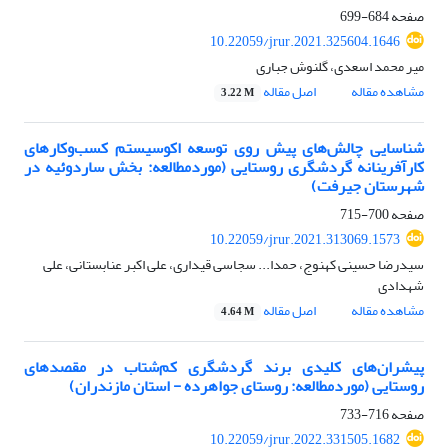
صفحه
684-699
10.22059/jrur.2021.325604.1646
میر محمد اسعدی، گلنوش جباری
مشاهده مقاله
اصل مقاله
3.22 M
شناسایی چالش‌های پیش روی توسعه اکوسیستم کسب‌وکارهای
کارآفرینانه گردشگری روستایی (موردمطالعه: بخش ساردوئیه در
شهرستان جیرفت)
صفحه
700-715
10.22059/jrur.2021.313069.1573
سیدرضا حسینی کهنوج، حمدا... سجاسی قیداری، علی اکبر عنابستانی، علی
شهدادی
مشاهده مقاله
اصل مقاله
4.64 M
پیشران‌های کلیدی برند گردشگری کم‌شتاب در مقصدهای
روستایی (موردمطالعه: روستای جواهرده - استان مازندران)
صفحه
716-733
10.22059/jrur.2022.331505.1682