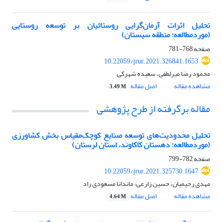
تحلیل اثرات آرمان‌گرایی روستائیان بر توسعه روستایی
(موردمطالعه: منطقه سیستان)
صفحه
768-781
10.22059/jrur.2021.326841.1653
محمود رضا میرلطفی، سعیده شهرکی
مشاهده مقاله
اصل مقاله
3.49 M
مقاله برگرفته از طرح پژوهشی
تحلیل محدودیت‌های توسعه صنایع کوچک‌مقیاس بخش کشاورزی
(موردمطالعه: دهستان کاکاوند، استان لرستان)
صفحه
782-799
10.22059/jrur.2021.325730.1647
مهدی رحیمیان، حسین زارعی، ماندانا مسعودی راد
مشاهده مقاله
اصل مقاله
4.64 M