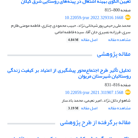
تعیین الگوی بهینه اشتغال در پهنه‌های روستایی شرق گیلان
صفحه
800-815
10.22059/jrur.2022.329316.1668
محمدعلی رحیمی پورشیخانی نژاد، حبیب محمودی چناری، فاطمه مومنی طارم
سری، فرزانه نصیری جان آقا، سیده فاطمه امامی
مشاهده مقاله
اصل مقاله
4.84 M
مقاله پژوهشی
تحلیل تأثیر طرح اجتماع‌محور پیشگیری از اعتیاد بر کیفیت زندگی
روستائیان شهرستان مریوان
صفحه
816-831
10.22059/jrur.2021.311907.1568
شاهو اردلان نژاد، امیر نعیمی، محمد بادسار
مشاهده مقاله
اصل مقاله
3.19 M
مقاله برگرفته از طرح پژوهشی