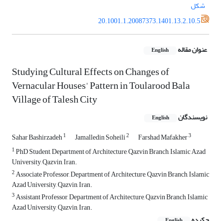
شکل
20.1001.1.20087373.1401.13.2.10.5
عنوان مقاله
English
Studying Cultural Effects on Changes of
Vernacular Houses' Pattern in Toularood Bala
Village of Talesh City
نویسندگان
English
1
2
3
Sahar Bashirzadeh
Jamalledin Soheili
Farshad Mafakher
1
PhD Student, Department of Architecture, Qazvin Branch, Islamic Azad
University, Qazvin, Iran.
2
Associate Professor, Department of Architecture, Qazvin Branch, Islamic
Azad University, Qazvin, Iran.
3
Assistant Professor, Department of Architecture, Qazvin Branch, Islamic
Azad University, Qazvin, Iran.
چکیده
English