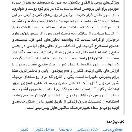
ویژگی‌های بومی با الگوی یکسان، به صورت هدفمند به عنوان نمونه
موردی برای این پژوهش انتخاب شدند که در پای کوه روستای طولارود
بالای شهر تالش قرار دارند. ترکیبی از روش‌های کمی و کیفی در این
مقاله استفاده شده است. شرایط موجود خانه‌های تغییریافته برداشت و
ترسیم شد. از آنجا که تغییرات در مراحل مختلفی بوده، اطلاعات دقیق
آن توسط مصاحبه از ساکنین به دست آمد. پس از ترسیم، پلان‌ها وارد
نرم‌افزار ای‌گراف شدند که بواسطه تحلیل‌های کمی آن، لیست‌های
عددی مستخرج گردید. این اطلاعات برای تحلیل‌های قیاسی در بخش
نتایج و همراه با استدلال استنباطی و منطقی اطلاعات به دست آمده از
مصاحبه ساکنان قابل استفاده است. با مقایسه اطلاعات آشکار گردید
که ایوان در این خانه‌ها با عمق کم در پیکره‌بندی فضایی همراه با
ارزش‌های بالای ارتباط، کنترل و هم پیوندی، اولین و محتمل‌ترین فضا
برای پذیرش تغییرات است. یکی از آثاری که برای روستاهای نزدیک
شهر می‌توان قائل شد، احتمال تأمین زیرساخت‌هایی همچون برق،
لوله‌کشی گاز و آب است که ایده جاگذاری فضاهایی همچون آشپزخانه،
حمام و سرویس بهداشتی را برای استفاده از آن‌ها ترغیب می‌نماید.
استفاده از تسهیلات مدرن زندگی از طریق تغییر دادن شکل خانه‌های
اولیه بومی بواسطه تغییر فرهنگ ساکنین قابل پیش‌بینی است.
کلیدواژه‌ها
معماری بومی
خانه روستایی
نحو فضا
مراحل تکوین
تغییر