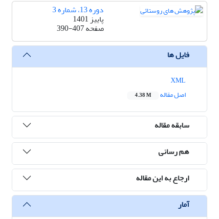
دوره 13، شماره 3
پاییز 1401
صفحه
390-407
فایل ها
XML
اصل مقاله
4.38 M
سابقه مقاله
هم رسانی
ارجاع به این مقاله
آمار