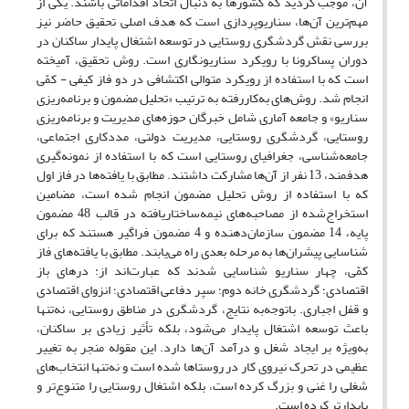
آن، موجب گردید که کشورها به دنبال اتخاذ اقداماتی باشند. یکی از
مهم‌ترین آن‌ها، سناریوپردازی است که هدف اصلی تحقیق حاضر نیز
بررسی نقش گردشگری روستایی در توسعه اشتغال پایدار ساکنان در
دوران پساکرونا با رویکرد سناریونگاری است. روش تحقیق، آمیخته
است که با استفاده از رویکرد متوالی اکتشافی در دو فاز کیفی - کمّی
انجام شد. روش‌های به‌کاررفته به ترتیب «تحلیل مضمون و برنامه‌ریزی
سناریو» و جامعه آماری شامل خبرگان حوزه‌های مدیریت و برنامه‌ریزی
روستایی، گردشگری روستایی، مدیریت دولتی، مددکاری اجتماعی،
جامعه‌شناسی، جغرافیای روستایی است که با استفاده از نمونه‌گیری
هدفمند، 13 نفر از آن‌ها مشارکت داشتند. مطابق با یافته‌ها در فاز اول
که با استفاده از روش تحلیل مضمون انجام شده است، مضامین
استخراج‌شده از مصاحبه‌های نیمه‌ساختاریافته در قالب 48 مضمون
پایه، 14 مضمون سازمان‌دهنده و 4 مضمون فراگیر هستند که برای
شناسایی پیشران‌ها به مرحله بعدی راه می‌یابند. مطابق با یافته‌های فاز
کمّی، چهار سناریو شناسایی شدند که عبارت‌اند از: درهای باز
اقتصادی؛ گردشگری خانه دوم؛ سپر دفاعی اقتصادی؛ انزوای اقتصادی
و قفل اجباری. باتوجه‌به نتایج، گردشگری در مناطق روستایی، نه‌تنها
باعث توسعه اشتغال پایدار می‌شود، بلکه تأثیر زیادی بر ساکنان،
به‌ویژه بر ایجاد شغل و درآمد آن‌ها دارد. این مقوله منجر به تغییر
عظیمی در تحرک نیروی کار در روستاها شده است و نه‌تنها انتخاب‌های
شغلی را غنی و بزرگ کرده است، بلکه اشتغال روستایی را متنوع‌تر و
پایدارتر کرده است.