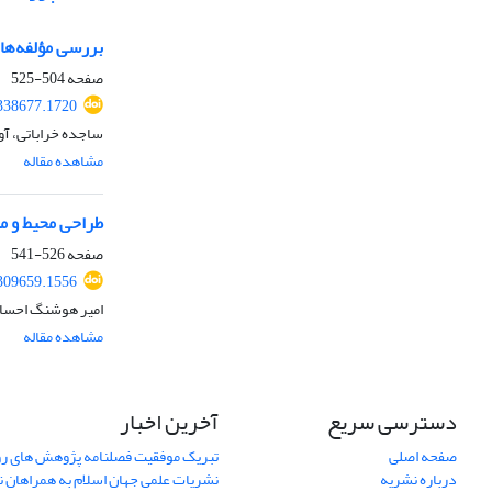
بررسی مؤلفه‌های
صفحه
504-525
.338677.1720
ساجده خراباتی، آو
مشاهده مقاله
طراحی محیط و من
صفحه
526-541
.309659.1556
امیر هوشنگ احسان
مشاهده مقاله
دسترسی سریع
آخرین اخبار
صفحه اصلی
تبریک موفقیت فصلنامه پژوهش های رو
درباره نشریه
نشریات علمی جهان اسلام به همراهان 