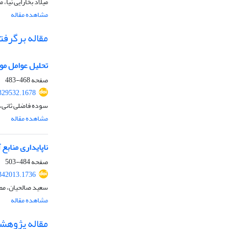
میلاد بخارایی نی
مشاهده مقاله
مقاله برگرفته
تحلیل عوامل مو
صفحه
468-483
.329532.1678
سوده فاضلی ثانی،
مشاهده مقاله
ناپایداری مناب
صفحه
484-503
.342013.1736
سعید صالحیان، مص
مشاهده مقاله
مقاله پژوهش