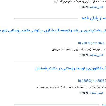
ا، محمدصادق صبوری، سید مهدی میردامادی
اصل مقاله
3.86 M
 از پایان نامه
ثر رقابت‌پذیری بر رشد و توسعه گردشگری در نواحی مقصد روستایی (مورد
10.22059/jrur.2022
 مهدی رمضان زاده لسبویی، محمود حسن پور
اصل مقاله
4.01 M
ع آب کشاورزی و توسعه روستایی در دشت رفسنجان
10.22059/jrur.2022
طفی کدخدایی، رحمت اله منشی زاده، محمد تقی رضویان
اصل مقاله
4.84 M
ی