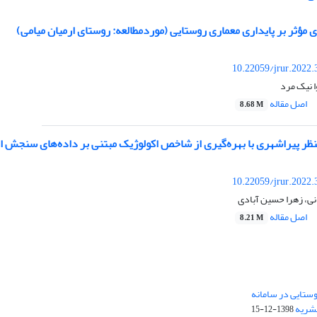
 مؤثر بر پایداری معماری روستایی (موردمطالعه: روستای ارمیان میامی)
10.22059/jrur.2022
ا نیک مرد
اصل مقاله
8.68 M
ظر پیراشهری با بهره‌گیری از شاخص اکولوژیک مبتنی بر داده‌های سنجش از
10.22059/jrur.2022
ی، زهرا حسین آبادی
اصل مقاله
8.21 M
ستایی در سامانه
نشریه
1398-12-15