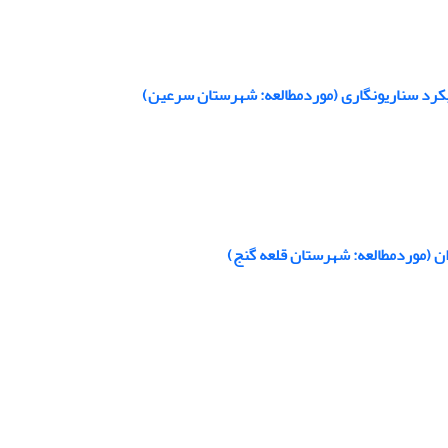
یکرد سناریونگاری (موردمطالعه: شهرستان سرعین)
 (موردمطالعه: شهرستان قلعه گنج)