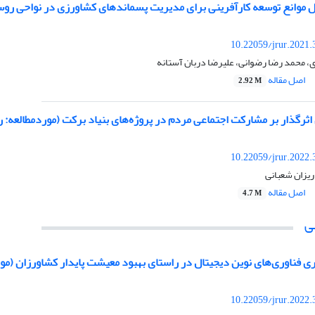
ل موانع توسعه کارآفرینی برای مدیریت پسماندهای کشاورزی در نواحی روست
10.22059/jrur.2021
زی، محمد رضا رضوانی، علیرضا دربان آستانه
اصل مقاله
2.92 M
اثرگذار بر مشارکت اجتماعی مردم در پروژه‌های بنیاد برکت (موردمطالعه
10.22059/jrur.2022
یزان شعبانی
اصل مقاله
4.7 M
ی
یری فناوری‌های نوین دیجیتال در راستای بهبود معیشت پایدار کشاورزان (مو
10.22059/jrur.2022