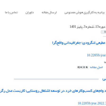
بیانیه به کارگیری هوش مصنوعی
ارسال مقاله
داوران
تماس با ما
دوره 13، شماره 3، پاییز 1401
1
یعی لنگرودی؛ جغرافیدانی واقع‌گرا
10.22059/jru
ی
اصل مقاله
824.51 K
ی
رد وام‌‏های کسب‌‏وکارهای خرد در توسعه اشتغال روستایی؛ کاربست مدل ر
10.22059/jrur.2022