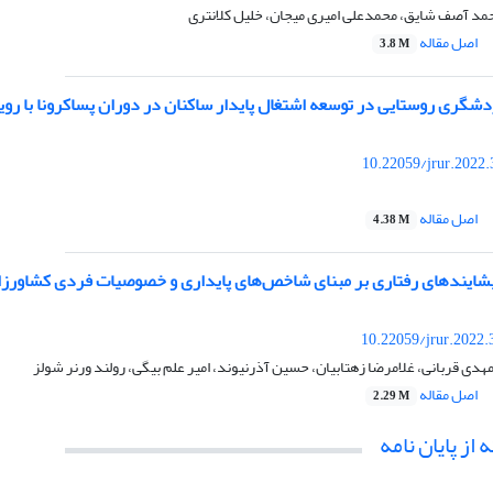
مد آصف شایق، محمدعلی امیری میجان، خلیل کلانتری
اصل مقاله
3.8 M
گری روستایی در توسعه اشتغال پایدار ساکنان در دوران پساکرونا با رو
10.22059/jrur.2022
اصل مقاله
4.38 M
ایندهای رفتاری بر مبنای شاخص‌های پایداری و خصوصیات فردی کشاورزان
10.22059/jrur.2022
هدی قربانی، غلامرضا زهتابیان، حسین آذرنیوند، امیر علم بیگی، رولند ورنر شولز
اصل مقاله
2.29 M
 از پایان نامه