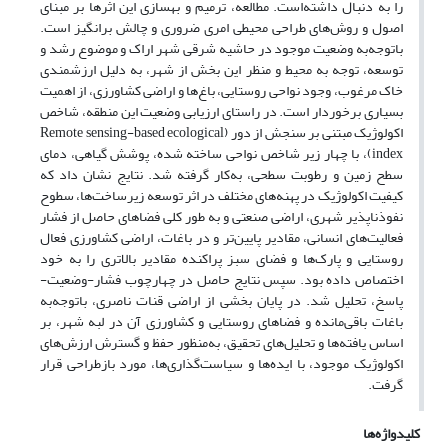
را به دنبال داشته‌است. مطالعه، ترمیم و بهسازی این اثرها بر مبنای
اصول و روش‌های طراحی محیطی امری ضروری و چالش برانگیز است.
با‌توجه‌به وضعیت موجود در حاشیه شرقی شهر اراک و موضوع رشد و
توسعه، توجه به محیط و منظر این بخش از شهر، به دلیل ارزشمندی
خاک مرغوب، وجود نواحی روستایی، باغ‌ها و اراضی کشاورزی، از اهمیت
بسیاری برخوردار است. در راستای ارزیابی وضعیت این منطقه، شاخص‌
اکولوژیک مبتنی بر سنجش از دور (Remote sensing-based ecological
index)، با چهار زیر شاخص نواحی ساخته شده، پوشش گیاهی، دمای
سطح زمین و رطوبت سطحی، به‌کار گرفته شد. نتایج نشان داد که
کیفیت اکولوژیک در پهنه‌های مختلف در اثر توسعه زیرساخت‌‌ها، سطوح
نفوذناپذیر شهری، اراضی صنعتی و به طور کلی فضاهای حاصل از فشار
فعالیت‌های انسانی، مقادیر پایین‌تر و در باغات، اراضی کشاورزی فعال
روستایی و پارک‌ها و فضای سبز پراکنده مقادیر بالاتری را به خود
اختصاص داده بود. سپس نتایج حاصل در چهارچوب فشار-وضعیت-
پاسخ، تحلیل شد. در پایان بخشی از اراضی قنات ناصری، با‌توجه‌به
باغات باقی‌مانده و فضاهای روستایی و کشاورزی آن در لبه شهر، بر
اساس یافته‌ها و تحلیل‌‌های تحقیق، به‌منظور حفظ و گسترش ارزش‌های
اکولوژیک موجود، با ایده‌ها و سیاست‌‌گذاری‌ها، مورد بازطراحی قرار
گرفت.
کلیدواژه‌ها