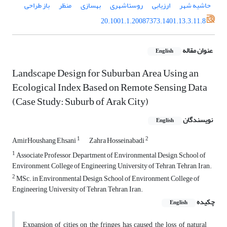
حاشیه شهر
ارزیابی
روستا‌شهری
بهسازی
منظر
باز طراحی
20.1001.1.20087373.1401.13.3.11.8
عنوان مقاله
English
Landscape Design for Suburban Area Using an
Ecological Index Based on Remote Sensing Data
(Case Study: Suburb of Arak City)
نویسندگان
English
1
2
AmirHoushang Ehsani
Zahra Hosseinabadi
1
Associate Professor, Department of Environmental Design, School of
Environment, College of Engineering, University of Tehran, Tehran, Iran.
2
MSc. in Environmental Design, School of Environment, College of
Engineering, University of Tehran, Tehran, Iran.
چکیده
English
Expansion of cities on the fringes has caused the loss of natural