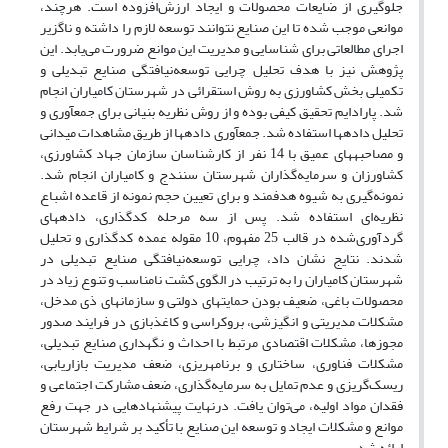
جلوگیری از ضایعات محصولات و ایجاد ارزش‌افزوده است. هرچند،
موانعی موجب شده تا این صنایع نتوانند توسعه لازم را داشته و ناگزیر
اجرای مطالعاتی برای شناسایی و مدیریت این موانع ضرورت می‌یابد. این
پژوهش نیز با هدف تحلیل چرایی توسعه‌نیافتگی صنایع تبدیلی و
تکمیلی بخش کشاورزی به روش استقرائی در شهرستان کامیاران انجام
شد. پارادایم تحقیق کیفی بوده و از روش نظریه بنیانی برای جمع‏آوری و
تحلیل داده‏ها استفاده شد. جمع‏آوری داده‏ها از طریق مشاهدات میدانی
و مصاحبه‏های عمیق با 14 نفر از کارشناسان سازمان جهاد کشاورزی،
کشاورزان و سرمایه‏‌گذاران شهرستان سنندج و کامیاران انجام شد.
نمونه‌‏گیری به شیوه هدفمند و برای تعیین حجم نمونه از قاعده اشباع
نظریه‌ای استفاده شد. پس از سه مرحله کدگذاری، داده‏های
گردآوری‌شده در قالب 25 مفهوم، 10 مقوله عمده کدگذاری و تحلیل
شدند. نتایج نشان داد، چرایی توسعه‌نیافتگی صنایع تبدیلی در
شهرستان کامیاران را به ترتیب در الگوی کشت نامناسب و تنوع زیاد در
محصولات باغی، ضعیف بودن حمایت‏های دولتی و سازمان‏های ذی مدخل،
مشکلات مدیریتی و انگیزشی، بروکراسی و کاغذبازی در فرایند صدور
مجوزها، مشکلات اقتصادی مرتبط با احداث و نگهداری صنایع تبدیلی،
مشکلات فناوری، ساختاری و برنامه‏ریزی، ضعف مدیریت بازاریابی،
ریسک‌گریزی و عدم تمایل به سرمایه‏‌گذاری، ضعف مشارکت اجتماعی و
فقدان مواد اولیه، می‌توان یافت. درنهایت پیشنهادهایی در جهت رفع
موانع و مشکلات ایجاد و توسعه این صنایع با تأکید بر شرایط شهرستان
ارائه شد.