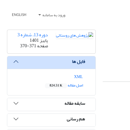
ورود به سامانه
ENGLISH
دوره 13، شماره 3
پاییز 1401
صفحه
370-371
فایل ها
XML
اصل مقاله
824.51 K
سابقه مقاله
هم رسانی