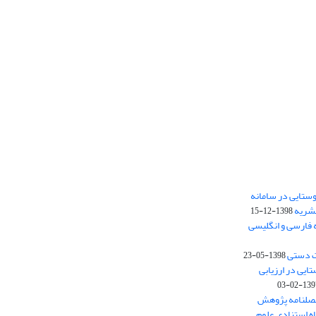
ستایی در سامانه
نشریه
1398-12-15
 فارسی و انگلیسی
ت دستی
1398-05-23
وستایی در ارزیابی
1397-02-
فصلنامه پژوهش
اه استنادی علوم