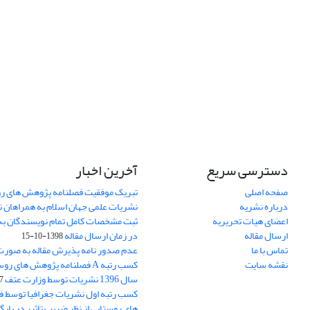
دسترسی سریع
آخرین اخبار
صفحه اصلی
تبریک موفقیت فصلنامه پژوهش های رو
درباره نشریه
نشریات علمی جهان اسلام به همراهان 
اعضای هیات تحریریه
ثبت مشخصات کامل تمام نویسندگان به
ارسال مقاله
در زمان ارسال مقاله
1398-10-15
تماس با ما
عدم صدور نامه پذیرش مقاله به صور
نقشه سایت
کسب رتبه A فصلنامه پژوهش های ر
سال 1396 نشریات توسط وزارت عتف
03
کسب رتبه اول نشریات جغرافیا توسط 
های روستایی از نظر ضریب تاثیر در پایگ