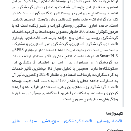
ارائه می‌کنند که نقش کلیدی در توسعه اقتصادی آن‌ها دارد. بر این
اساس، هدف از این پژوهش شناخت و تحلیل نقش گردشگری بر
اقتصاد روستاهای بین راهی در روستا شهر زنگنه و گوراب است که در
کنار بزرگراه اراک - ملایر واقع شده‌اند. روش پژوهش توصیفی تحلیلی
است. جامعه آماری، ساکنین روستای گوراب و شهر زنگنه است که با
فرمول کوکران تعداد 266 خانوار به‌عنوان نمونه انتخاب گردید. اقتصاد
گردشگری روستایی شامل پنج مؤلفه بازساخت اقتصادی، پایداری
اقتصادی، گردشگری کشاورزی، گردشگری غیر کشاورزی و مشارکت
جامعه محلی است. تجزیه‌وتحلیل داده‌ها با استفاده از نرم‌افزار SPSS و
Smart PLS انجام شده است. نتایج حاکی از تأثیر معنادار ارائه خدمات
به گردشگران و مسافران بین راهی بر اقتصاد گردشگری این
سکونتگاه‌ها دارد. همچنین با تحلیل معیار R2، بیشترین تأثیر خدمات
به گردشگران به بازساخت اقتصادی با مقدار 385/0 و کمترین تأثیر آن
به مشارکت جامعه محلی با مقدار 241/0 به دست آمد. جهت توسعه
اقتصاد گردشگری روستاهای بین راهی، استفاده از ظرفیت‌ها و فراهم
کردن زیرساخت‌ها و امکانات رفاهی و اقامتگاه‌های بوم‌گردی، منطبق با
ویژگی‌های محیطی امری ضروری است.
کلیدواژه‌ها
اقتصاد روستایی
اقتصاد گردشگری
تنوع‌بخشی
سوغات
ملایر
موضوعات