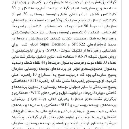
گرفت. پژوهش حاضر در دو مرحله به روش کیفی - کمی ازطریق دو ابزار
مصاحبه و پرسش‌نامه انجام گرفت. جامعه آماری، متشکل از 30
کارشناس شاغل در نهادهای متولی توسعه روستایی، 30 نفر از
کارشناسان سازمان بسیج سازندگی و 30 نفر از جامعه هدف برنامه‌های
سازمان (مجموعاً 90 نفر) بودند که به‌منظور شناسایی راهبردها
نظرخواهی شدند و 8 متخصص توسعه روستایی نیز جهت اولویت‌بندی
راهبردها به شکل هدفمند انتخاب شدند. تجزیه‌وتحلیل داده‌ها در
محیط نرم‌افزارهای SPSS22 و Super Decision انجام شد. برای
شناسایی راهبردها از تکنیک سوات (SWOT) و برای اولویت‌بندی از
روش تحلیل شبکه (ANP) استفاده شد. نتایج تحقیق بیانگر شناسایی
تعداد 33 نقطه قوت و فرصت به‌عنوان مزیت‌ها و 44 نقطه ضعف و تهدید
به‌عنوان محدودیت‌های مؤثر در برنامه‌های توسعه روستایی سازمان
بسیج سازندگی بود که درنهایت منتج به استخراج 10 راهبرد اصلی
گردید. اولویت‌بندی راهبردها نشان داد که راهبرد (ST1) «هماهنگی
بسیج سازندگی با سایر متولیان توسعه روستایی در تدوین برنامه‌ها و
کاهش دوباره‌کاری‌ها» در اولویت اول و راهبردهای (WT1) «همفکری و
برگزاری نشست‌های منظم با رهبران محلی جهت اجرا و ارزشیابی
برنامه‌های توسعه روستایی» و (SO1) «همکاری با سمن‌ها و نهادهای
مذهبی جهت بسیج نیروهای مردمی و منابع مالی به سمت طرح‌های
اشتغال‌زایی» به ترتیب در اولویت‌های بعدی قرار گرفتند. پیشنهاد
می‌شود به‌منظور ارتقای کیفیت برنامه‌های توسعه روستایی، سازمان
بسیج سازندگی با سایر متولیان توسعه روستایی نشست‌هایی مشترک