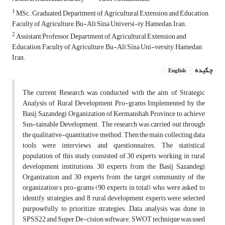
1
MSc. Graduated, Department of Agricultural Extension and Education,
Faculty of Agriculture, Bu-Ali Sina Universi-ty, Hamedan, Iran.
2
Assistant Professor, Department of Agricultural Extension and
Education, Faculty of Agriculture, Bu-Ali Sina Uni-versity, Hamedan,
Iran.
چکیده
English
The current Research was conducted with the aim of Strategic
Analysis of Rural Development Pro-grams Implemented by the
Basij Sazandegi Organization of Kermanshah Province to achieve
Sus-tainable Development. The research was carried out through
the qualitative-quantitative method. Then the main collecting data
tools were interviews and questionnaires. The statistical
population of this study consisted of 30 experts working in rural
development institutions, 30 experts from the Basij Sazandegi
Organization and 30 experts from the target community of the
organization's pro-grams (90 experts in total) who were asked to
identify strategies, and 8 rural development experts were selected
purposefully to prioritize strategies. Data analysis was done in
SPSS22 and Super De-cision software. SWOT technique was used