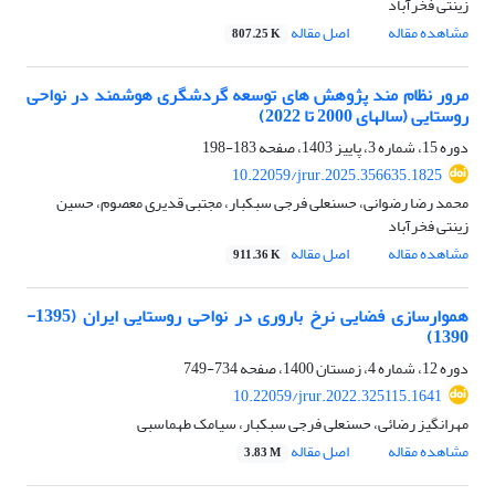
زینتی فخرآباد
مشاهده مقاله
اصل مقاله
807.25 K
مرور نظام مند پژوهش های توسعه گردشگری هوشمند در نواحی
روستایی (سالهای 2000 تا 2022)
دوره 15، شماره 3، پاییز 1403، صفحه
183-198
10.22059/jrur.2025.356635.1825
محمد رضا رضوانی، حسنعلی فرجی سبکبار، مجتبی قدیری معصوم، حسین
زینتی فخرآباد
مشاهده مقاله
اصل مقاله
911.36 K
هموارسازی فضایی نرخ باروری در نواحی روستایی ایران (1395-
1390)
دوره 12، شماره 4، زمستان 1400، صفحه
734-749
10.22059/jrur.2022.325115.1641
مهرانگیز رضائی، حسنعلی فرجی سبکبار، سیامک طهماسبی
مشاهده مقاله
اصل مقاله
3.83 M