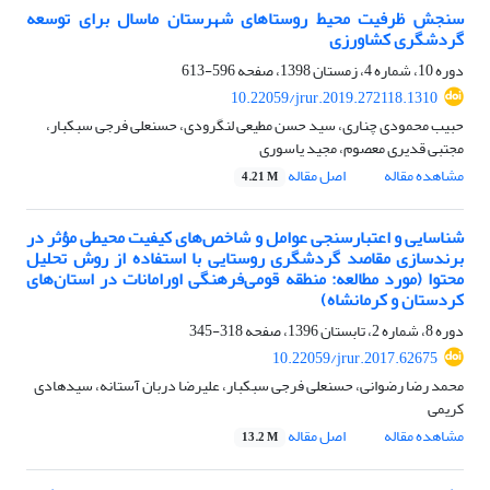
سنجش ظرفیت محیط روستاهای شهرستان ماسال برای توسعه
گردشگری کشاورزی
دوره 10، شماره 4، زمستان 1398، صفحه
596-613
10.22059/jrur.2019.272118.1310
حبیب محمودی چناری، سید حسن مطیعی لنگرودی، حسنعلی فرجی سبکبار،
مجتبی قدیری معصوم، مجید یاسوری
مشاهده مقاله
اصل مقاله
4.21 M
شناسایی و اعتبارسنجی عوامل و شاخص‌های کیفیت محیطی مؤثر در
برندسازی مقاصد گردشگری روستایی با استفاده از روش تحلیل
محتوا (مورد مطالعه: منطقه قومی‌فرهنگی اورامانات در استان‌های
کردستان و کرمانشاه)
دوره 8، شماره 2، تابستان 1396، صفحه
318-345
10.22059/jrur.2017.62675
محمد رضا رضوانی، حسنعلی فرجی سبکبار، علیرضا دربان آستانه، سیدهادی
کریمی
مشاهده مقاله
اصل مقاله
13.2 M