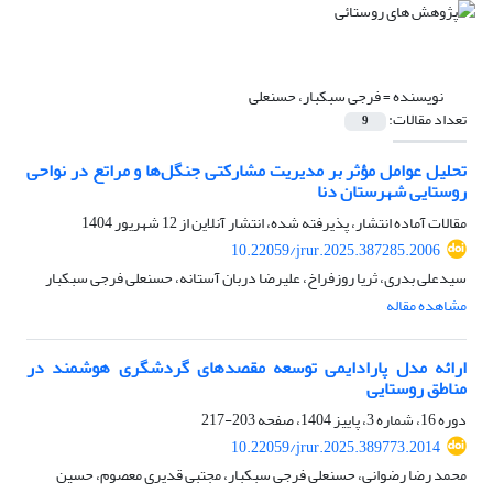
نویسنده =
فرجی سبکبار، حسنعلی
تعداد مقالات:
9
تحلیل عوامل مؤثر بر مدیریت مشارکتی جنگل‌ها و مراتع در نواحی
روستایی شهرستان دنا
مقالات آماده انتشار، پذیرفته شده، انتشار آنلاین از
12 شهریور 1404
10.22059/jrur.2025.387285.2006
سیدعلی بدری، ثریا روزفراخ، علیرضا دربان آستانه، حسنعلی فرجی سبکبار
مشاهده مقاله
ارائه مدل پارادایمی توسعه مقصدهای گردشگری هوشمند در
مناطق روستایی
دوره 16، شماره 3، پاییز 1404، صفحه
203-217
10.22059/jrur.2025.389773.2014
محمد رضا رضوانی، حسنعلی فرجی سبکبار، مجتبی قدیری معصوم، حسین