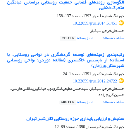
الگوسازی روندهای فضایی جمعیت روستایی براساس میانگین
متحرک فضایی
دوره 5، شماره 1، بهار 1393، صفحه
137-158
10.22059/jrur.2014.51451
حسنعلی فرجی سبکبار
مشاهده مقاله
اصل مقاله
891.11 K
رتبه‌بندی زمینه‌های توسعه گردشگری در نواحی روستایی، با
استفاده از تاپسیس خاکستری (مطالعه موردی: نواحی روستایی
شهرستان ورزقان)
دوره 3، شماره 9، بهار 1391، صفحه
1-24
10.22059/jrur.2012.24722
حسنعلی فرجی سبکبار، سیدحسن مطیعی لنگرودی، جهانگیر یداللهی فارسی،
حسین کریم زاده
مشاهده مقاله
اصل مقاله
608.13 K
سنجش و ارزیابی پایداری حوزه روستایی کلان‌شهر تهران
دوره 2، شماره 8، زمستان 1390، صفحه
89-12