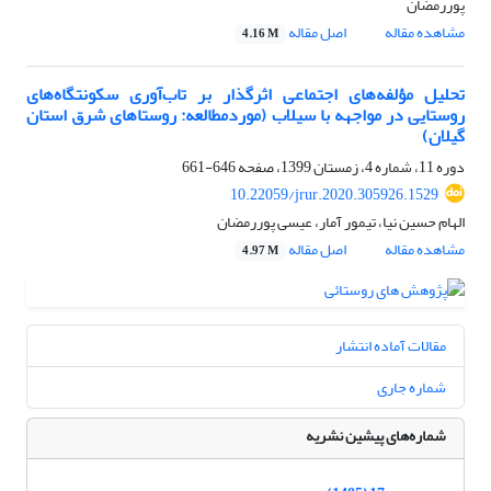
پوررمضان
مشاهده مقاله
اصل مقاله
4.16 M
تحلیل مؤلفه‌های اجتماعی اثرگذار بر تاب‌آوری سکونتگاه‌های
روستایی در مواجهه با سیلاب (موردمطالعه: روستاهای شرق استان
گیلان)
دوره 11، شماره 4، زمستان 1399، صفحه
646-661
10.22059/jrur.2020.305926.1529
الهام حسین نیا، تیمور آمار، عیسی پوررمضان
مشاهده مقاله
اصل مقاله
4.97 M
مقالات آماده انتشار
شماره جاری
شماره‌های پیشین نشریه