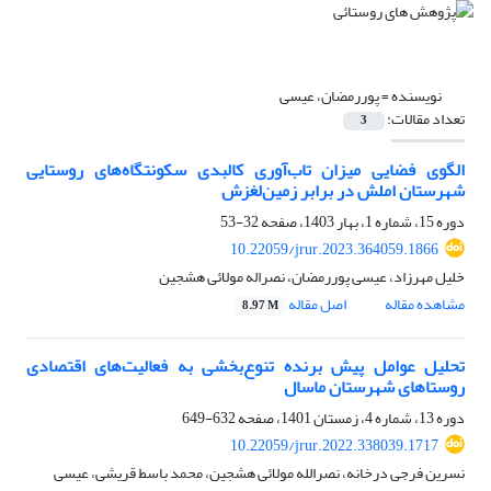
نویسنده =
پوررمضان، عیسی
تعداد مقالات:
3
الگوی فضایی میزان تاب‌آوری کالبدی سکونتگاه‌های روستایی
شهرستان املش در برابر زمین‌لغزش
دوره 15، شماره 1، بهار 1403، صفحه
32-53
10.22059/jrur.2023.364059.1866
خلیل مهرزاد، عیسی پوررمضان، نصراله مولائی هشجین
مشاهده مقاله
اصل مقاله
8.97 M
تحلیل عوامل پیش برنده تنوع‌بخشی به فعالیت‌های اقتصادی
روستاهای شهرستان ماسال
دوره 13، شماره 4، زمستان 1401، صفحه
632-649
10.22059/jrur.2022.338039.1717
نسرین فرجی درخانه، نصرالله مولائی هشجین، محمد باسط قریشی، عیسی