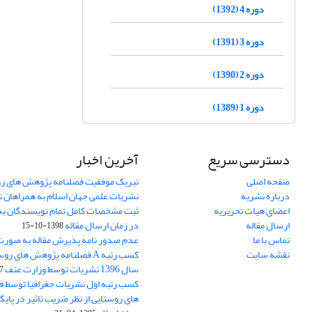
دوره 4 (1392)
دوره 3 (1391)
دوره 2 (1390)
دوره 1 (1389)
دسترسی سریع
آخرین اخبار
صفحه اصلی
تبریک موفقیت فصلنامه پژوهش های رو
درباره نشریه
نشریات علمی جهان اسلام به همراهان 
اعضای هیات تحریریه
ثبت مشخصات کامل تمام نویسندگان به
ارسال مقاله
در زمان ارسال مقاله
1398-10-15
تماس با ما
عدم صدور نامه پذیرش مقاله به صور
نقشه سایت
کسب رتبه A فصلنامه پژوهش های ر
سال 1396 نشریات توسط وزارت عتف
03
کسب رتبه اول نشریات جغرافیا توسط 
های روستایی از نظر ضریب تاثیر در پایگ