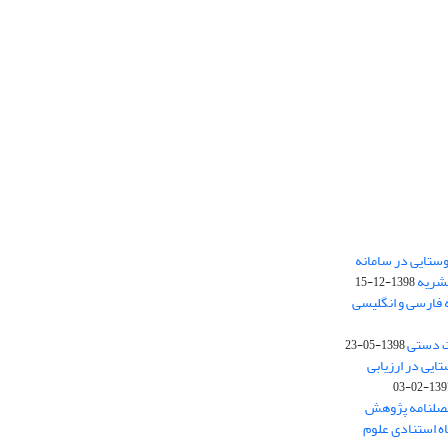
ستایی در سامانه
نشریه
1398-12-15
 فارسی و انگلیسی
ت دستی
1398-05-23
وستایی در ارزیابی
1397-02-
فصلنامه پژوهش
اه استنادی علوم