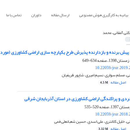
بیانیه به کارگیری هوش مصنوعی
ارسال مقاله
داوران
تماس با ما
تی آمقانی، محمد
پیش‏ برنده و بازدارنده پذیرش طرح یکپارچه‏ سازی اراضی کشاورزی (مورد
634-649
10.22059/jrur.2019
ی، مسلم سواری، نسیم امیری، شاپور ظریفیان
اصل مقاله
4.5 M
ی و پراکندگی اراضی کشاورزی در استان آذربایجان شرقی
520-535
10.22059/jrur.2018
ی، خلیل کلانتری، علی اسدی، حسین شعبانعلی فمی
اصل مقاله
3.32 M