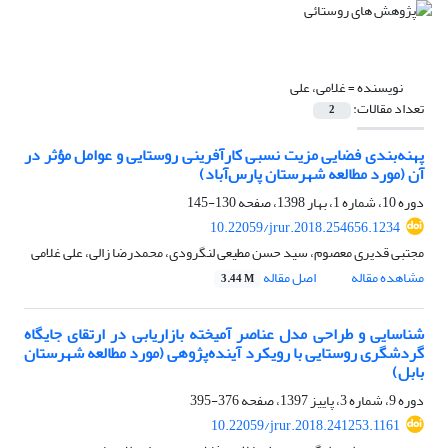
نویسنده =
غلامی، علی
تعداد مقالات:
2
پهنه‌بندی فضایی مزیت نسبی کارآفرینی روستایی و عوامل مؤثر در
آن (مورد مطالعه شهرستان پارس‌آباد)
دوره 10، شماره 1، بهار 1398، صفحه
130-145
10.22059/jrur.2018.254656.1234
مجتبی قدیری معصوم، سید حسن مطیعی لنگرودی، محمدرضا زالی، علی غلامی
مشاهده مقاله
اصل مقاله
3.44 M
شناسایی و طراحی مدل عناصر آمیخته بازاریابی در ارتقای جایگاه
گردشگری روستایی با رویکرد آینده‌پژوهی (مورد مطالعه شهرستان
بابل)
دوره 9، شماره 3، پاییز 1397، صفحه
376-395
10.22059/jrur.2018.241253.1161