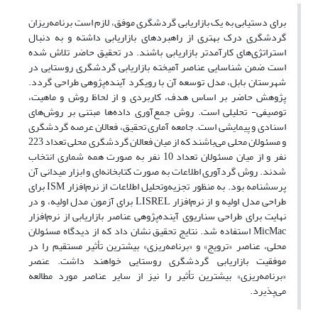
برای دستیابی به یک بازاریابی گردشگری موفق، لازم است برنامه‌ریزان
گردشگری درک بهتری از راهبردهای بازاریابی داشته و به دنبال
استراتژی‌های کارآمدتر بازاریابی باشند. در تحقیق حاضر تلاش شده
است ضمن شناسایی عناصر آمیخته بازاریابی گردشگری روستایی در
شهرستان بابل، مدل توسعه آن با رویکرد آینده‌پژوهی طراحی گردد.
پژوهش حاضر بر اساس هدف، کاربردی و از لحاظ روش و ماهیت،
توصیفی- تحلیلی است. روش جمع‌آوری داده‌ها مبتنی بر روش‌های
اسنادی و پیمایشی است. جامعه آماری تحقیق، فعالان عرصه گردشگری
و مسئولان محلی می‌باشند که از میان فعالان گردشگری محلی تعداد 223
نفر و از میان مسئولان تعداد 10 نفر به صورت همه‌ شماری انتخاب
شدند. روش گردآوری اطلاعات به صورت کتابخانه‌ای و ابزار میدانی آن
پرسشنامه بود. به منظور تجزیه‌و‌تحلیل اطلاعات از نرم‌افزار ISM برای
طراحی مدل اولیه و از نرم‌افزار LISREL برای آزمون مدل اولیه، و در
نهایت برای طراحی سناریوی آینده‌پژوهی عناصر بازاریابی از نرم‌افزار
Mic‌Mac استفاده شد. نتایج تحقیق نشان داد که از دیدگاه مسئولان
محلی، عناصر «ترویج» و «برنامه‌ریزی» بیشترین تأثیر مستقیم را در
موفقیت بازاریابی گردشگری روستایی خواهند داشت. عنصر
«برنامه‌ریزی» بیشترین تأثیر را نیز از سایر عناصر مورد مطالعه
می‌پذیرد.