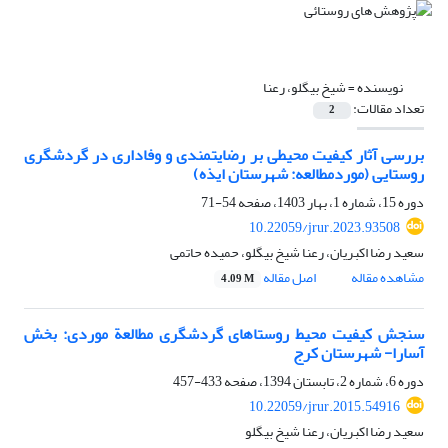
نویسنده =
شیخ بیگلو، رعنا
تعداد مقالات:
2
بررسی آثار کیفیت محیطی بر رضایتمندی و وفاداری در گردشگری
روستایی (موردمطالعه: شهرستان ایذه)
دوره 15، شماره 1، بهار 1403، صفحه
54-71
10.22059/jrur.2023.93508
سعید رضا اکبریان، رعنا شیخ بیگلو، حمیده حاتمی
مشاهده مقاله
اصل مقاله
4.09 M
سنجش کیفیت محیط روستاهای گردشگری مطالعة موردی: بخش
آسارا- شهرستان کرج
دوره 6، شماره 2، تابستان 1394، صفحه
433-457
10.22059/jrur.2015.54916
سعید رضا اکبریان، رعنا شیخ بیگلو