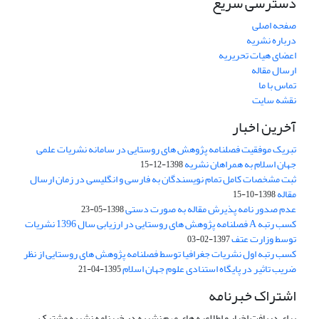
دسترسی سریع
صفحه اصلی
درباره نشریه
اعضای هیات تحریریه
ارسال مقاله
تماس با ما
نقشه سایت
آخرین اخبار
تبریک موفقیت فصلنامه پژوهش های روستایی در سامانه نشریات علمی
جهان اسلام به همراهان نشریه
1398-12-15
ثبت مشخصات کامل تمام نویسندگان به فارسی و انگلیسی در زمان ارسال
مقاله
1398-10-15
عدم صدور نامه پذیرش مقاله به صورت دستی
1398-05-23
کسب رتبه A فصلنامه پژوهش های روستایی در ارزیابی سال 1396 نشریات
توسط وزارت عتف
1397-02-03
کسب رتبه اول نشریات جغرافیا توسط فصلنامه پژوهش های روستایی از نظر
ضریب تاثیر در پایگاه استنادی علوم جهان اسلام
1395-04-21
اشتراک خبرنامه
برای دریافت اخبار و اطلاعیه های مهم نشریه در خبرنامه نشریه مشترک