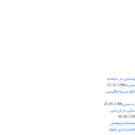
ستایی در سامانه
نشریه
1398-12-15
 فارسی و انگلیسی
ت دستی
1398-05-23
وستایی در ارزیابی
1397-02-
فصلنامه پژوهش
اه استنادی علوم