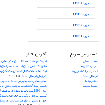
دوره 4 (1392)
دوره 3 (1391)
دوره 2 (1390)
دوره 1 (1389)
دسترسی سریع
آخرین اخبار
صفحه اصلی
تبریک موفقیت فصلنامه پژوهش های رو
درباره نشریه
نشریات علمی جهان اسلام به همراهان 
اعضای هیات تحریریه
ثبت مشخصات کامل تمام نویسندگان به
ارسال مقاله
در زمان ارسال مقاله
1398-10-15
تماس با ما
عدم صدور نامه پذیرش مقاله به صور
نقشه سایت
کسب رتبه A فصلنامه پژوهش های ر
سال 1396 نشریات توسط وزارت عتف
03
کسب رتبه اول نشریات جغرافیا توسط 
های روستایی از نظر ضریب تاثیر در پایگ