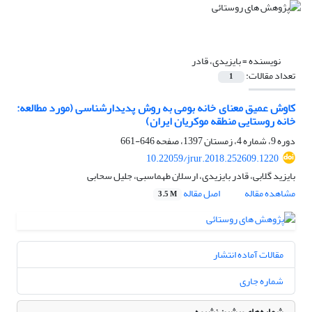
نویسنده =
بایزیدی، قادر
تعداد مقالات:
1
کاوش عمیق معنای خانه بومی به روش پدیدار‌شناسی (مورد مطالعه:
خانه روستایی منطقه موکریان ایران)
دوره 9، شماره 4، زمستان 1397، صفحه
646-661
10.22059/jrur.2018.252609.1220
بایزید گلابی، قادر بایزیدی، ارسلان طهماسبی، جلیل سحابی
مشاهده مقاله
اصل مقاله
3.5 M
مقالات آماده انتشار
شماره جاری
شماره‌های پیشین نشریه