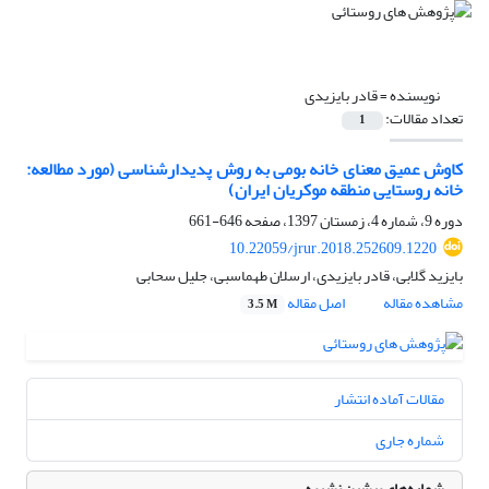
نویسنده =
قادر بایزیدی
تعداد مقالات:
1
کاوش عمیق معنای خانه بومی به روش پدیدار‌شناسی (مورد مطالعه:
خانه روستایی منطقه موکریان ایران)
دوره 9، شماره 4، زمستان 1397، صفحه
646-661
10.22059/jrur.2018.252609.1220
بایزید گلابی، قادر بایزیدی، ارسلان طهماسبی، جلیل سحابی
مشاهده مقاله
اصل مقاله
3.5 M
مقالات آماده انتشار
شماره جاری
شماره‌های پیشین نشریه