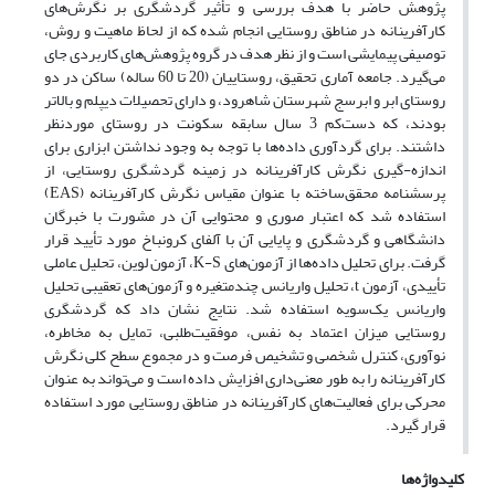
پژوهش حاضر با هدف بررسی و تأثیر گردشگری بر نگرش‌های
کارآفرینانه در مناطق روستایی انجام شده که از لحاظ ماهیت و روش،
توصیفی پیمایشی است و از نظر هدف در گروه پژوهش‌های کاربردی جای
می‌گیرد. جامعه آماری تحقیق، روستاییان (20 تا 60 ساله) ساکن در دو
روستای ابر و ابرسج شهرستان شاهرود، و دارای تحصیلات دیپلم و بالاتر
بودند، که دست‌کم 3 سال سابقه‌ سکونت در روستای موردنظر
داشتند. برای گردآوری داده‌ها با توجه به وجود نداشتن ابزاری برای
اندازه-گیری نگرش کارآفرینانه در زمینه گردشگری روستایی، از
پرسشنامه محقق‌ساخته با عنوان مقیاس نگرش کارآفرینانه (EAS)
استفاده شد که اعتبار صوری و محتوایی آن در مشورت با خبرگان
دانشگاهی و گردشگری و پایایی آن با آلفای کرونباخ مورد تأیید قرار
گرفت. برای تحلیل داده‌ها از آزمون‌های K-S، آزمون لوین، تحلیل عاملی
تأییدی، آزمون t، تحلیل واریانس چندمتغیره و آزمون‌های تعقیبی تحلیل
واریانس یک‌سویه استفاده شد. نتایج نشان داد که گردشگری
روستایی میزان اعتماد به نفس، موفقیت‌طلبی، تمایل به مخاطره،
نوآوری، کنترل شخصی و تشخیص فرصت و در مجموع سطح کلی نگرش
کارآفرینانه را به طور معنی‌داری افزایش داده است و می‌تواند به عنوان
محرکی برای فعالیت‌های کارآفرینانه در مناطق روستایی مورد استفاده
قرار گیرد.
کلیدواژه‌ها