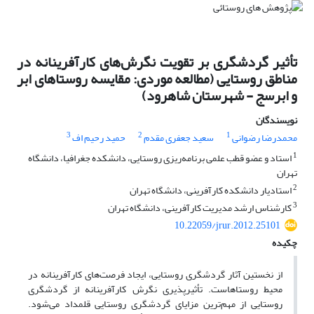
تأثیر گردشگری بر تقویت نگرش‌های کارآفرینانه در
مناطق روستایی (مطالعه موردی: مقایسه روستاهای ابر
و ابرسج - شهرستان شاهرود)
نویسندگان
3
2
1
محمدرضا رضوانی
سعید جعفری مقدم
حمید رحیم اف
1
استاد و عضو قطب علمی برنامه‌ریزی روستایی، دانشکده جغرافیا، دانشگاه
تهران
2
استادیار دانشکده کارآفرینی، دانشگاه تهران
3
کارشناس‌ ارشد مدیریت کارآفرینی، دانشگاه تهران
10.22059/jrur.2012.25101
چکیده
از نخستین آثار گردشگری روستایی، ایجاد فرصت‌های کارآفرینانه در
محیط روستاهاست. تأثیرپذیری نگرش کارآفرینانه از گردشگری
روستایی از مهم‌ترین مزایای گردشگری روستایی قلمداد می‌شود.