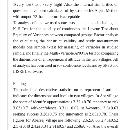
1(very low) to 5 (very high), Also, the internal similarities on
questions have been calculated of by Cronbach's Alpha Method
with output .72 that therefore is acceptable.
To analysis of data we used some tests and methods including the
K-S Test for the equality of continuous, the Levene Test about
Equality of Variances between compared groups, Factor analysis
for calculating the construct validity and study measurement
models, one sample t-test for assessing of variables in studied
sample, and finally the Multi-Variable ANOVA test for comparing
the dimensions of entrepreneurial attitude in the two villages. All
of analysis has been used in 95% confidence levels and by SPSS and
LISREL software.
Findings
The calculated descriptive statistics on entrepreneurial attitude
indicates the dimensions and levels in two villages. In Abr village,
the score of identify opportunities is 3.32 ±0.76, tendency to risk
3.03±0.7, self-confidence 3.31± 0.62, self-control 3.3±0.63,
seeking success 3.28±0.75 and innovation is 2.85±0.78. These
figures for Abarsej village are following: 2.62±0.66, 2.43±0.52,
2.57±0.48, 2.42±0.34, 2.91±0.57 and 2.58±0.78. Also the overall