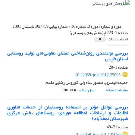
دوره و شماره:
دوره 3، شماره 10 - شماره پیاپی 957759، تابستان 1391،
صفحه 1-223 (پژوهش های روستایی)
تعداد مقالات:
8
بررسی توانمندی روان‌شناختی اعضای تعاونی‌های تولید روستایی
استان فارس
صفحه
1-20
10.22059/jrur.2012.25095
حمیده قیصری، منصور شاه ولی، کوروش رضایی مقدم
مشاهده مقاله
اصل مقاله
187.79 K
بررسی عوامل مؤثر بر استفاده روستاییان از خدمات فناوری
اطلاعات و ارتباطات (مطالعه موردی: روستاهای بخش مرکزی
شهرستان نجف‌آباد)
صفحه
21-49
10.22059/jrur.2012.25096