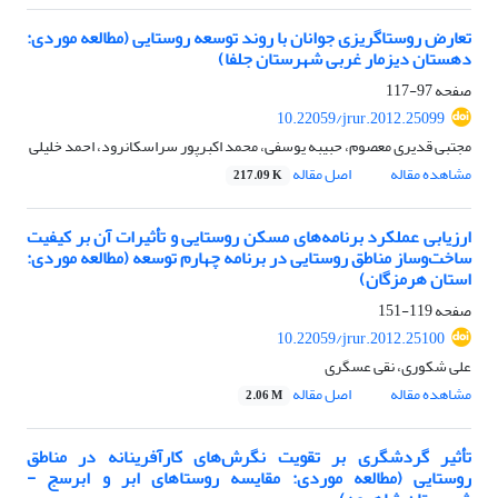
تعارض روستاگریزی جوانان با روند توسعه روستایی (مطالعه موردی:
دهستان دیزمار غربی شهرستان جلفا)
صفحه
97-117
10.22059/jrur.2012.25099
مجتبی قدیری معصوم، حبیبه یوسفی، محمد اکبرپور سراسکانرود، احمد خلیلی
مشاهده مقاله
اصل مقاله
217.09 K
ارزیابی عملکرد برنامه‌های مسکن روستایی و تأثیرات آن بر کیفیت
ساخت‌وساز مناطق روستایی در برنامه چهارم توسعه (مطالعه موردی:
استان هرمزگان)
صفحه
119-151
10.22059/jrur.2012.25100
علی شکوری، نقی عسگری
مشاهده مقاله
اصل مقاله
2.06 M
تأثیر گردشگری بر تقویت نگرش‌های کارآفرینانه در مناطق
روستایی (مطالعه موردی: مقایسه روستاهای ابر و ابرسج -