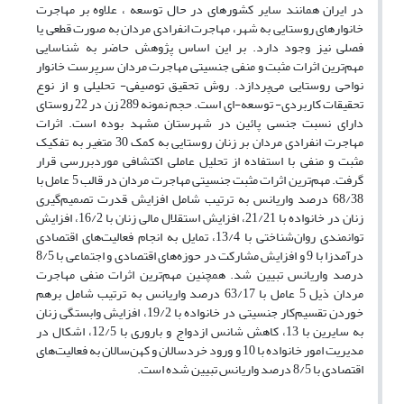
در ایران همانند سایر کشورهای در حال توسعه ، علاوه بر مهاجرت
خانوارهای روستایی به شهر، مهاجرت انفرادی مردان به صورت قطعی یا
فصلی نیز وجود دارد. بر این اساس پژوهش حاضر به شناسایی
مهم‌ترین اثرات مثبت و منفی جنسیتی مهاجرت مردان سرپرست خانوار
نواحی روستایی می‌پردازد. روش تحقیق توصیفی- تحلیلی و از نوع
تحقیقات کاربردی- توسعه-ای است. حجم نمونه 289 زن در 22 روستای
دارای نسبت جنسی پائین در شهرستان مشهد بوده است. اثرات
مهاجرت انفرادی مردان بر زنان روستایی به کمک 30 متغیر به تفکیک
مثبت و منفی با استفاده از تحلیل عاملی اکتشافی موردبررسی قرار
گرفت. مهم‌ترین اثرات مثبت جنسیتی مهاجرت مردان در قالب 5 عامل با
68/38 درصد واریانس به ترتیب شامل افزایش قدرت تصمیم‌گیری
زنان در خانواده با 21/21، افزایش استقلال مالی زنان با 16/2، افزایش
توانمندی روان‌شناختی با 13/4، تمایل به انجام فعالیت‌های اقتصادی
درآمدزا با 9 و افزایش مشارکت در حوزه‌های اقتصادی و اجتماعی با 8/5
درصد واریانس تبیین شد. همچنین مهم‌ترین اثرات منفی مهاجرت
مردان ذیل 5 عامل با 63/17 درصد واریانس به ترتیب شامل برهم
خوردن تقسیم‌کار جنسیتی در خانواده با 19/2، افزایش وابستگی زنان
به سایرین با 13، کاهش شانس ازدواج و باروری با 12/5، اشکال در
مدیریت امور خانواده با 10 و ورود خردسالان و کهن‌سالان به فعالیت‌های
اقتصادی با 8/5 درصد واریانس تبیین شده است.