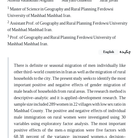
Athena Vatankhah Noghani
Maryam Ghasemi
Jafar javan
1
Master of Science in Geography and Rural Planning, Ferdowsi
University of Mashhad, Mashhad, Iran.
2
Assistant Prof. of Geography and Rural Planning, Ferdowsi University
of Mashhad, Mashhad, Iran.
3
Prof. of Geography and Rural Planning, Ferdowsi University of
Mashhad, Mashhad, Iran.
چکیده
English
There is definite or seasonal migration of men individually like
other third-world countries in Iran as well as the migration of rural
households to the city. The present study seeks to identify the most
important positive and negative effects of gender migration of
male heads of households from rural areas. The research method is
descriptive-analytic, and it is applied-development research. The
sample size included 289 women in 22 villages with low sex ratio in
Mashhad County. The positive and negative effects of individual
male immigration on rural women were investigated using 30
variables using exploratory factor analysis. The most important
positive effects of the men›s migration were five factors with
68.38 percent of the variance: increased women›s decision-