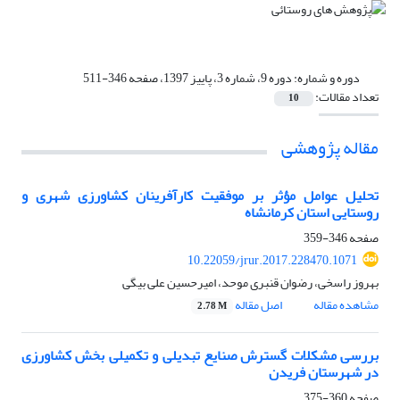
دوره و شماره:
دوره 9، شماره 3، پاییز 1397، صفحه 346-511
تعداد مقالات:
10
مقاله پژوهشی
تحلیل عوامل مؤثر بر موفقیت کارآفرینان کشاورزی شهری و
روستایی استان کرمانشاه
صفحه
346-359
10.22059/jrur.2017.228470.1071
بهروز راسخی، رضوان قنبری موحد، امیرحسین علی بیگی
مشاهده مقاله
اصل مقاله
2.78 M
بررسی مشکلات گسترش صنایع تبدیلی و تکمیلی بخش کشاورزی
در شهرستان فریدن
صفحه
360-375