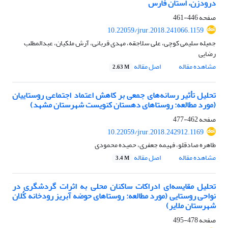
درودزن، استان فارس
صفحه
446-461
10.22059/jrur.2018.241066.1159
جمیله سلیمی کوچی، علی سلاجقه، مهدی قربانی، آرش ملکیان، عبدالمطلب
رضایی
مشاهده مقاله
اصل مقاله
2.63 M
تحلیل تأثیر رسانه‌های جمعی بر کاهش اعتماد اجتماعی روستاییان
(مورد مطالعه: روستاهای دهستان کنویست شهرستان مشهد)
صفحه
462-477
10.22059/jrur.2018.242912.1169
طاهره صادقلو، فهیمه جعفری، حمیده محمودی
مشاهده مقاله
اصل مقاله
3.4 M
تحلیل مقایسه‌ای ادراکات ساکنان محلی به اثرات گردشگری در
نواحی روستایی (مورد مطالعه: روستاهای حوضه آبریز رودخانه کُلان
شهرستان ملایر)
صفحه
478-495