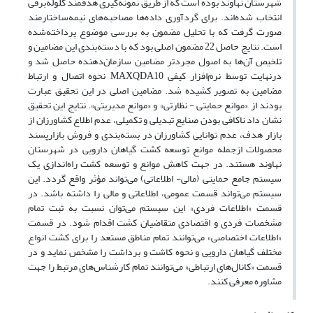
شهرستان نهاوند بوده است که از طریق نمونه‌گیری هدفمند گلوله‌برفی
انتخاب شده‌اند. برای گردآوری داده‌ها مصاحبه‌های نیمه‌ساختارمند
صورت گرفت که با تحلیل مضمون به بررسی موضوع پرداخته‌شده
است. نتایج حاصل 22 مضمون اصلی بود که با دسته‌بندی این مضامین و
تلخیص آن‌ها به اصول مجردتر مضامین سازمان‌دهنده حاصل شد و
درنهایت توسط نرم‌افزار کیفی MAXQDA10 نحوه اتصال و ارتباط
مضامین به تصویر کشیده شد. مضامین اصلی در این تحقیق عبارت
بودند از «موانع حمایتی - نظارتی» و «موانع مدیریتی». نتایج این تحقیق
نشان داد ناکافی بودن صنایع تبدیلی و تکمیلی، عدم اطلاع کشاورزان از
بازار هدف، عدم توانایی کشاورزان در بسته‌بندی و فروش بازارپسند
محصولات ازجمله موانع توسعه کشت گیاهان دارویی در شهرستان
نهاوند هستند. در جهت کاهش موانع و توسعه کشت راه‌اندازی یک
سیستم جامع حمایتی (مالی- اطلاعاتی) می‌تواند مؤثر واقع گردد. این
سیستم می‌تواند قسمت عمومی، اطلاعاتی و مالی را داشته باشد. در
قسمت «اطلاعات فردی» این سیستم می‌توان نسبت به ثبت تمام
مشخصات فردی و اقتصادی متقاضیان کشت اقدام شود. در قسمت
«اطلاعات اختصاصی» می‌توانند تمام مناطق مستعد را برای کشت انواع
مختلف گیاهان دارویی و نحوه کاشت و برداشت را مشخص نماید و در
قسمت «کانال‌های ارتباطی» می‌توانند تمام کارشناس‌های مرتبط را جهت
مشاوره معرفی کنند.