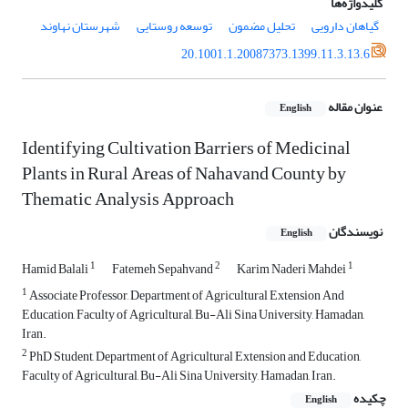
کلیدواژه‌ها
گیاهان دارویی
تحلیل مضمون
توسعه روستایی
شهرستان نهاوند
20.1001.1.20087373.1399.11.3.13.6
عنوان مقاله
English
Identifying Cultivation Barriers of Medicinal
Plants in Rural Areas of Nahavand County by
Thematic Analysis Approach
نویسندگان
English
1
2
1
Hamid Balali
Fatemeh Sepahvand
Karim Naderi Mahdei
1
Associate Professor, Department of Agricultural Extension And
Education, Faculty of Agricultural, Bu-Ali Sina University, Hamadan,
Iran.
2
PhD Student, Department of Agricultural Extension and Education,
Faculty of Agricultural, Bu-Ali Sina University, Hamadan, Iran.
چکیده
English