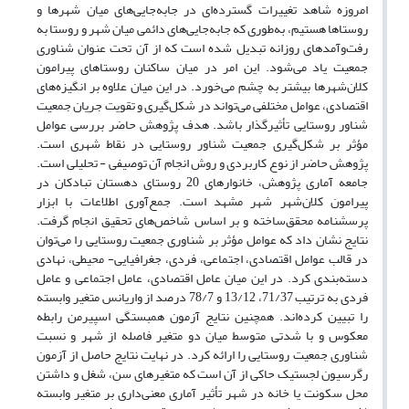
امروزه شاهد تغییرات گسترده‌ای در جابه‌جایی‌های میان شهرها و
روستاها هستیم، به‌طوری که جابه‌جایی‌های دائمی میان شهر و روستا به
رفت‌وآمدهای روزانه تبدیل شده است که از آن تحت عنوان شناوری
جمعیت یاد می‌شود. این امر در میان ساکنان روستاهای پیرامون
کلان‌شهرها بیشتر به چشم می‌خورد. در این میان علاوه بر انگیزه‌های
اقتصادی، عوامل مختلفی می‌تواند در شکل‌گیری و تقویت جریان جمعیت
شناور روستایی تأثیرگذار باشد. هدف پژوهش حاضر بررسی عوامل
مؤثر بر شکل‌گیری جمعیت شناور روستایی در نقاط شهری است.
پژوهش حاضر از نوع کاربردی و روش انجام آن توصیفی - تحلیلی است.
جامعه آماری پژوهش، خانوارهای 20 روستای دهستان تبادکان در
پیرامون کلان‌شهر شهر مشهد است. جمع‌آوری اطلاعات با ابزار
پرسشنامه محقق‌ساخته و بر اساس شاخص‌های تحقیق انجام گرفت.
نتایج نشان داد که عوامل مؤثر بر شناوری جمعیت روستایی را می‌توان
در قالب عوامل اقتصادی، اجتماعی، فردی، جغرافیایی- محیطی، نهادی
دسته‌بندی کرد. در این میان عامل اقتصادی، عامل اجتماعی و عامل
فردی به ترتیب 71/37، 13/12 و 78/7 درصد از واریانس متغیر وابسته
را تبیین کرده‌اند. همچنین نتایج آزمون همبستگی اسپیرمن رابطه
معکوس و با شدتی متوسط میان دو متغیر فاصله از شهر و نسبت
شناوری جمعیت روستایی را ارائه کرد. در نهایت نتایج حاصل از آزمون
رگرسیون لجستیک حاکی از آن است که متغیرهای سن، شغل و داشتن
محل سکونت یا خانه در شهر تأثیر آماری معنی‌داری بر متغیر وابسته