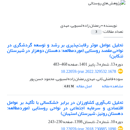
نویسنده =
رمضان زاده لسبویی، مهدی
تعداد مقالات:
3
تحلیل عوامل موثر رقابت‌پذیری بر رشد و توسعه گردشگری در
نواحی مقصد روستایی (موردمطالعه: دهستان دوهزار در شهرستان
تنکابن)
دوره 13، شماره 3، پاییز 1401، صفحه
468-483
10.22059/jrur.2022.329532.1678
سوده فاضلی ثانی، مهدی رمضان زاده لسبویی، محمود حسن پور
مشاهده مقاله
اصل مقاله
4.01 M
تحلیل تاب‌آوری کشاورزان در برابر خشکسالی با تأکید بر عوامل
اقتصادی و سرمایه اجتماعی در نواحی روستایی (موردمطالعه:
دهستان رونیز، شهرستان استهبان)
دوره 10، شماره 2، تابستان 1398، صفحه
230-243
10.22059/jrur.2018.230885.1090