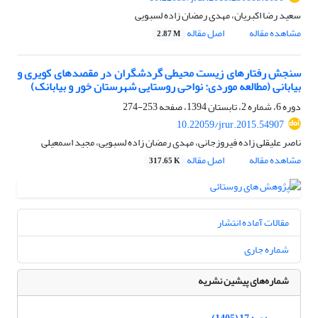
سعید رضا اکبریان، مهدی رمضان زاده لسبویی
مشاهده مقاله
اصل مقاله
2.87 M
سنجش رفتارهای زیست محیطی گردشگران در مقصدهای کویری و
بیابانی (مطالعه موردی: نواحی روستایی شهرستان خور و بیابانک)
دوره 6، شماره 2، تابستان 1394، صفحه
253-274
10.22059/jrur.2015.54907
ناصر علیقلی زاده فیروزجانی، مهدی رمضان زاده لسبویی، مجید اسمعیلی
مشاهده مقاله
اصل مقاله
317.65 K
مقالات آماده انتشار
شماره جاری
شماره‌های پیشین نشریه
دوره 17 (1405)